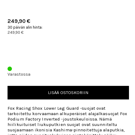
249,90 €
30 päivän alin hinta:
249,90 €
Varastossa
LISÄÄ OSTOSKORIIN
Fox Racing Shox Lower Leg Guard -suojat ovat
tarkoitettu korvaamaan alkuperäiset alajalkasuojat Fox
Podium Factory Inverted -joustokeuloissa. Nämä
hiilikuituiset liukuputkien suojat ovat suunniteltu
suojaamaan ikonisia Kashima-pinnoitettuja alaputkia,