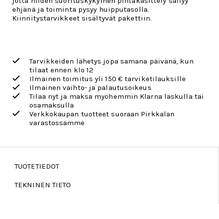
jotta niiden suorituskykyinen pintakäsittely säilyy
ehjänä ja toiminta pysyy huipputasolla.
Kiinnitystarvikkeet sisältyvät pakettiin.
Tarvikkeiden lähetys jopa samana päivänä, kun
tilaat ennen klo 12
Ilmainen toimitus yli 150 € tarviketilauksille
Ilmainen vaihto- ja palautusoikeus
Tilaa nyt ja maksa myöhemmin Klarna laskulla tai
osamaksulla
Verkkokaupan tuotteet suoraan Pirkkalan
varastossamme
TUOTETIEDOT
TEKNINEN TIETO