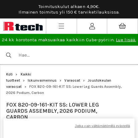
Toimituskulut alkaen 4,90€.
Ilmainen toimitus yli 150 € tarviketilauksissa.
24 kk korotonta maksuaikaa kaikkiin Cube-pyöriin.
Lue lisää.
Koti
Kaikki
>
tuotteet
Iskunvaimennus
Varaosat
Joustokeulan
>
>
>
varaosat
FOX 820-09-161-KIT SS: Lower Leg Guards Assembly,
>
2026 Podium, Carbon
FOX 820-09-161-KIT SS: LOWER LEG
GUARDS ASSEMBLY, 2026 PODIUM,
CARBON
Jatka vain välttämättömillä evästeillä
Tuotenumero: 24951