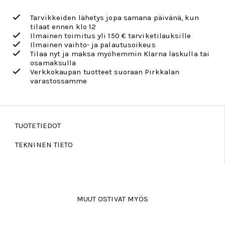
Tarvikkeiden lähetys jopa samana päivänä, kun
tilaat ennen klo 12
Ilmainen toimitus yli 150 € tarviketilauksille
Ilmainen vaihto- ja palautusoikeus
Tilaa nyt ja maksa myöhemmin Klarna laskulla tai
osamaksulla
Verkkokaupan tuotteet suoraan Pirkkalan
varastossamme
TUOTETIEDOT
TEKNINEN TIETO
MUUT OSTIVAT MYÖS