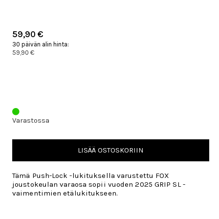
59,90 €
30 päivän alin hinta:
59,90 €
Varastossa
LISÄÄ OSTOSKORIIN
Tämä Push-Lock -lukituksella varustettu FOX
joustokeulan varaosa sopii vuoden 2025 GRIP SL -
vaimentimien etälukitukseen.