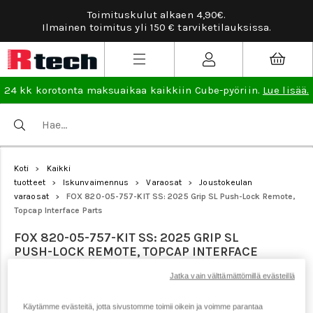
Toimituskulut alkaen 4,90€.
Ilmainen toimitus yli 150 € tarviketilauksissa.
24 kk korotonta maksuaikaa kaikkiin Cube-pyöriin.
Lue lisää.
Koti
Kaikki
>
tuotteet
Iskunvaimennus
Varaosat
Joustokeulan
>
>
>
varaosat
FOX 820-05-757-KIT SS: 2025 Grip SL Push-Lock Remote,
>
Topcap Interface Parts
FOX 820-05-757-KIT SS: 2025 GRIP SL
PUSH-LOCK REMOTE, TOPCAP INTERFACE
PARTS
Jatka vain välttämättömillä evästeillä
Käytämme evästeitä, jotta sivustomme toimii oikein ja voimme parantaa
Tuotenumero: 24899