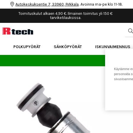
Autokeskuksentie 7, 33960, Pirkkala
. Avoinna ma-pe klo 11-18.
Toimituskulut alkaen 4,90 €. Ilmainen toimitus yli 150 €
tarviketilauksissa.
POLKUPYÖRÄT
SÄHKÖPYÖRÄT
ISKUNVAIMENNUS
24 
Käytämme eväs
personoida si
sivustoamme 