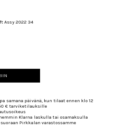
ft Assy 2022 34
IIN
opa samana päivänä, kun tilaat ennen klo 12
50 € tarviketilauksille
lautusoikeus
öhemmin Klarna laskulla tai osamaksulla
 suoraan Pirkkalan varastossamme