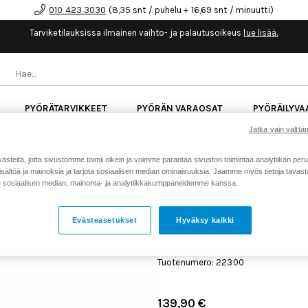
010 423 3030
(8,35 snt / puhelu + 16,69 snt / minuutti)
Tarviketilauksissa ilmainen vaihto- ja palautusoikeus
lue lisää.
PYÖRÄTARVIKKEET
PYÖRÄN VARAOSAT
PYÖRÄILYVA
Jatka vain välttäm
kk korotonta maksuaikaa kaikkiin Cube-pyöriin.
Lue li
teitä, jotta sivustomme toimii oikein ja voimme parantaa sivuston toimintaa analytiikan peru
sältöä ja mainoksia ja tarjota sosiaalisen median ominaisuuksia. Jaamme myös tietoja tavasta,
sosiaalisen median, mainonta- ja analytiikkakumppaneidemme kanssa.
Koti
Kaikki tuotteet
Iskunvai
>
>
594-KIT SS Air Shaft Assy 2022 34 
Evästeasetukset
Hyväksy kaikki
FOX 820-02-594-KIT SS A
2022 34 SC 120
Tuotenumero: 22300
139,90 €