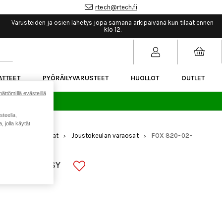
rtech@rtech.fi
Varusteiden ja osien lähetys jopa samana arkipäivänä kun tilaat ennen
klo 12.
ATTEET
PYÖRÄILYVARUSTEET
HUOLLOT
OUTLET
ättömillä evästeillä
sää.
steella,
 jolla käytät
mennus
Varaosat
Joustokeulan varaosat
FOX 820-02-
>
>
>
SC 120
IR SHAFT ASSY