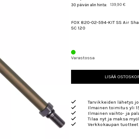
139,90 €
30 päivän alin hinta:
FOX 820-02-594-KIT SS Air Sha
SC 120
Varastossa
LISÄÄ OSTOSKOR
Tarvikkeiden lähetys j
Ilmainen toimitus yli 1
Ilmainen vaihto- ja pa
Tilaa nyt ja maksa my
Verkkokaupan tuotteet