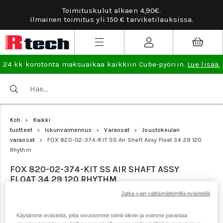
Toimituskulut alkaen 4,90€.
Tarv
Ilmainen toimitus yli 150 € tarviketilauksissa.
24 kk korotonta maksuaikaa kaikkiin Cube-pyöriin.
Lue lisää.
Koti
Kaikki
>
tuotteet
Iskunvaimennus
Varaosat
Joustokeulan
>
>
>
varaosat
FOX 820-02-374-KIT SS Air Shaft Assy Float 34 29 120
>
Rhythm
FOX 820-02-374-KIT SS AIR SHAFT ASSY
FLOAT 34 29 120 RHYTHM
Jatka vain välttämättömillä evästeillä
Tuotenumero: 21073
Käytämme evästeitä, jotta sivustomme toimii oikein ja voimme parantaa