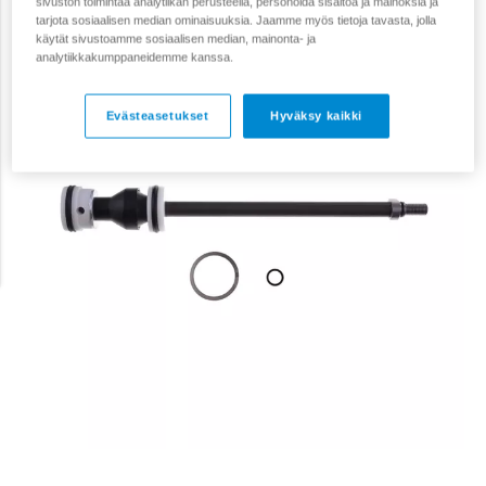
sivuston toimintaa analytiikan perusteella, personoida sisältöä ja mainoksia ja
tarjota sosiaalisen median ominaisuuksia. Jaamme myös tietoja tavasta, jolla
käytät sivustoamme sosiaalisen median, mainonta- ja
analytiikkakumppaneidemme kanssa.
Evästeasetukset
Hyväksy kaikki