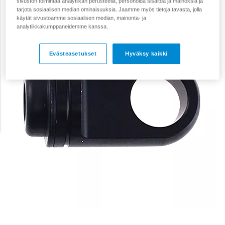
sivuston toimintaa analytiikan perusteella, personoida sisältöä ja mainoksia ja
tarjota sosiaalisen median ominaisuuksia. Jaamme myös tietoja tavasta, jolla
käytät sivustoamme sosiaalisen median, mainonta- ja
analytiikkakumppaneidemme kanssa.
Evästeasetukset
Hyväksy kaikki