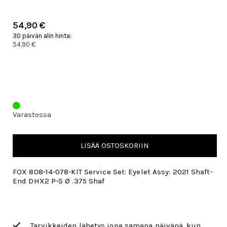
54,90 €
30 päivän alin hinta:
54,90 €
Varastossa
LISÄÄ OSTOSKORIIN
FOX 808-14-078-KIT Service Set: Eyelet Assy: 2021 Shaft-
End DHX2 P-S Ø .375 Shaf
Tarvikkeiden lähetys jopa samana päivänä, kun