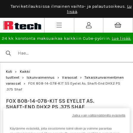
Tarviketilauksissa ilmainen vaihto- ja palautusoikeus.
Lue
lisää
.
24 kk korotonta maksuaikaa kaikkiin Cube-pyöriin.
Lue lisää.
Koti
Kaikki
>
tuotteet
Iskunvaimennus
Varaosat
Takaiskunvaimentimen
>
>
>
varaosat
FOX 808-14-078-KIT SS Eyelet As. Shaft-End DHX2 PS
>
.375 Shaf
FOX 808-14-078-KIT SS EYELET AS.
SHAFT-END DHX2 PS .375 SHAF
Jatka vain välttämättömillä evästeillä
Tuotenumero: 21685
Käytämme evästeitä, jotta sivustomme toimii oikein ja voimme parantaa