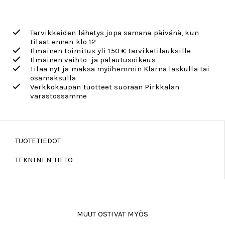
Tarvikkeiden lähetys jopa samana päivänä, kun
tilaat ennen klo 12
Ilmainen toimitus yli 150 € tarviketilauksille
Ilmainen vaihto- ja palautusoikeus
Tilaa nyt ja maksa myöhemmin Klarna laskulla tai
osamaksulla
Verkkokaupan tuotteet suoraan Pirkkalan
varastossamme
TUOTETIEDOT
TEKNINEN TIETO
MUUT OSTIVAT MYÖS