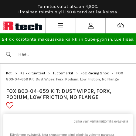
Toimituskulut alkaen 4,90€.
Ilmainen toimitus yli 150 € tarviketilauksissa.
24 kk korotonta maksuaikaa kaikkiin Cube-pyöriin.
Lue lisää.
Koti
Kaikki tuotteet
Tuotemerkit
Fox Racing Shox
FOX
>
>
>
>
803-04-659 Kit: Dust Wiper, Forx, Podium, Low Friction, No Flange
FOX 803-04-659 KIT: DUST WIPER, FORX,
PODIUM, LOW FRICTION, NO FLANGE
Tuotenumero: 24942
Jatka vain välttämättömillä evästeillä
Käytämme evästeitä, jotta sivustomme toimii oikein ja voimme parantaa