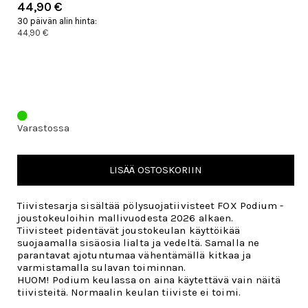
44,90 €
30 päivän alin hinta:
44,90 €
Varastossa
LISÄÄ OSTOSKORIIN
Tiivistesarja sisältää pölysuojatiivisteet FOX Podium -
joustokeuloihin mallivuodesta 2026 alkaen.
Tiivisteet pidentävät joustokeulan käyttöikää
suojaamalla sisäosia lialta ja vedeltä. Samalla ne
parantavat ajotuntumaa vähentämällä kitkaa ja
varmistamalla sulavan toiminnan.
HUOM! Podium keulassa on aina käytettävä vain näitä
tiivisteitä. Normaalin keulan tiiviste ei toimi.