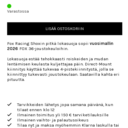
Varastossa
LISÄÄ OSTOSKORIIN
Fox Racing Shoxin pitkä lokasuoja sopii
vuosimallin
2026
FOX 36-joustokeuloihin.
Lokasuoja estää tehokkaasti roiskeiden ja mudan
lentämisen keulasta kuljettajaa päin. Direct-Mount
kiinnitys käyttää tukevaa 4-pistekiinnitystä, jolla se
kiinnittyy tukevasti joustokeulaan. Saatavilla kahta eri
pituutta.
Tarvikkeiden lähetys jopa samana päivänä, kun
tilaat ennen klo 12
Ilmainen toimitus yli 150 € tarviketilauksille
Ilmainen vaihto- ja palautusoikeus
Tilaa nyt ja maksa myöhemmin Klarna laskulla tai