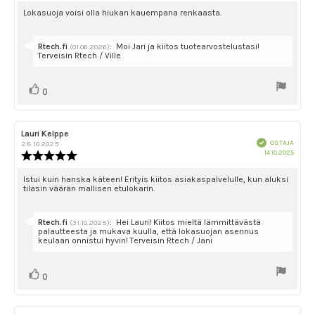
4.0
Arvostelun
Lokasuoja voisi olla hiukan kauempana renkaasta.
5:sta
teksti:
tähdestä
Vastaa:
Rtech.fi
:
Moi Jari ja kiitos tuotearvostelustasi!
(01.06.2026)
Terveisin Rtech / Ville
Äänestä
Ääni(et)
0
ylöspäin
Arvostelun
Lauri Kelppe
Arvostelun
Vahvistettu
kirjoittaja:
päivämäärä:
OSTAJA
28.10.2025
Ostok
14.10.2025
Arvostelun
päivä
luokitus:
5.0
Arvostelun
Istui kuin hanska käteen! Erityis kiitos asiakaspalvelulle, kun aluksi
tilasin väärän mallisen etulokarin.
5:sta
teksti:
tähdestä
Vastaa:
Rtech.fi
:
Hei Lauri! Kiitos mieltä lämmittävästä
(31.10.2025)
palautteesta ja mukava kuulla, että lokasuojan asennus
keulaan onnistui hyvin! Terveisin Rtech / Jani
Äänestä
Ääni(et)
0
ylöspäin