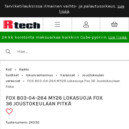
Tarviketilauksissa ilmainen vaihto- ja palautusoikeus.
Lue
lisää
.
24 kk korotonta maksuaikaa kaikkiin Cube-pyöriin.
Lue lisää.
Koti
Kaikki
>
tuotteet
Iskunvaimennus
Varaosat
Joustokeulan
>
>
>
varaosat
FOX 803-04-264 MY26 Lokasuoja Fox 36 Joustokeulaan
>
Pitkä
FOX 803-04-264 MY26 LOKASUOJA FOX
36 JOUSTOKEULAAN PITKÄ
Tuotenumero: 24330