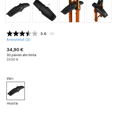
Keskimääräinen luokitus:
3.6
(
äänet:
5
)
Arvostelut (
3
)
34,90 €
30 päivän alin hinta:
34,90 €
Väri
musta