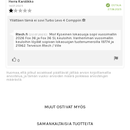
Arvostelun
Herra Karstikko
Arvostelun
Vahvistettu
kirjoittaja:
päivämäärä:
OSTAJA
14.07.2025
Ostok
27.06.2025
Arvostelun
päivä
luokitus:
1.0
Arvostelun
Yllättäen tämä ei sovi Turbo Levo 4 Comppiin 🙈
5:sta
teksti:
tähdestä
Vastaa:
Rtech.fi
:
Moi! Kyseinen lokasuoja sopii vuosimallin
(22.07.2025)
2026 Fox 36 ja Fox 36 SL keuloihin. Vanhemman vuosimallin
keuloihin löydät sopivan lokasuojan tuotenumeroilla 19774 ja
21962. Terveisin Rtech / Ville
Äänestä
Ääni(et)
0
ylöspäin
Huomaa, että jotkut asiakkaat päättävät jättää arvion kirjoittamatta
arvostelua, ja tämän vuoksi arvioiden määrä poikkeaa arvostelujen
määrästä.
MUUT OSTIVAT MYÖS
SAMANKALTAISIA TUOTTEITA