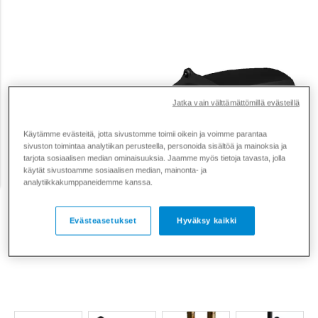
Jatka vain välttämättömillä evästeillä
Käytämme evästeitä, jotta sivustomme toimii oikein ja voimme parantaa
sivuston toimintaa analytiikan perusteella, personoida sisältöä ja mainoksia ja
tarjota sosiaalisen median ominaisuuksia. Jaamme myös tietoja tavasta, jolla
käytät sivustoamme sosiaalisen median, mainonta- ja
analytiikkakumppaneidemme kanssa.
Evästeasetukset
Hyväksy kaikki