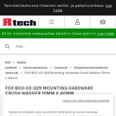
Tarviketilauksissa ilmainen vaihto- ja palautusoikeus.
Lue
lisää
.
24 kk korotonta maksuaikaa kaikkiin Cube-pyöriin.
Lue lisää.
Koti
Kaikki
>
tuotteet
Iskunvaimennus
Varaosat
Takaiskunvaimentimen
>
>
>
varaosat
FOX 803-03-329 Mounting Hardware Crush Washer 10mm
>
x 40mm
FOX 803-03-329 MOUNTING HARDWARE
CRUSH WASHER 10MM X 40MM
Jatka vain välttämättömillä evästeillä
Tuotenumero: 20862
Käytämme evästeitä, jotta sivustomme toimii oikein ja voimme parantaa