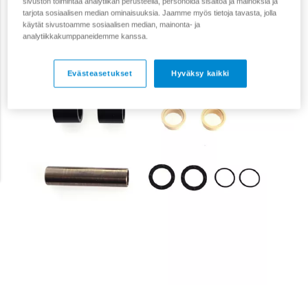
sivuston toimintaa analytiikan perusteella, personoida sisältöä ja mainoksia ja
tarjota sosiaalisen median ominaisuuksia. Jaamme myös tietoja tavasta, jolla
käytät sivustoamme sosiaalisen median, mainonta- ja
analytiikkakumppaneidemme kanssa.
Evästeasetukset
Hyväksy kaikki