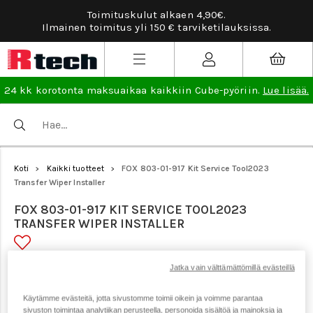
Toimituskulut alkaen 4,90€.
Ilmainen toimitus yli 150 € tarviketilauksissa.
24 kk korotonta maksuaikaa kaikkiin Cube-pyöriin.
Lue lisää.
Koti
Kaikki tuotteet
FOX 803-01-917 Kit Service Tool2023
>
>
Transfer Wiper Installer
FOX 803-01-917 KIT SERVICE TOOL2023
TRANSFER WIPER INSTALLER
Jatka vain välttämättömillä evästeillä
Tuotenumero: 23059
Käytämme evästeitä, jotta sivustomme toimii oikein ja voimme parantaa
sivuston toimintaa analytiikan perusteella, personoida sisältöä ja mainoksia ja