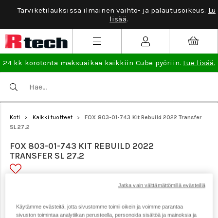
Tarviketilauksissa ilmainen vaihto- ja palautusoikeus.
Lue
lisää
.
24 kk korotonta maksuaikaa kaikkiin Cube-pyöriin.
Lue lisää.
Koti
Kaikki tuotteet
FOX 803-01-743 Kit Rebuild 2022 Transfer
>
>
SL 27.2
FOX 803-01-743 KIT REBUILD 2022
TRANSFER SL 27.2
Jatka vain välttämättömillä evästeillä
Tuotenumero: 20887
Käytämme evästeitä, jotta sivustomme toimii oikein ja voimme parantaa
sivuston toimintaa analytiikan perusteella, personoida sisältöä ja mainoksia ja