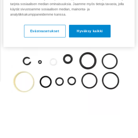
tarjota sosiaalisen median ominaisuuksia. Jaamme myös tietoja tavasta, jolla
käytät sivustoamme sosiaalisen median, mainonta- ja
analytiikkakumppaneidemme kanssa.
Evästeasetukset
Hyväksy kaikki