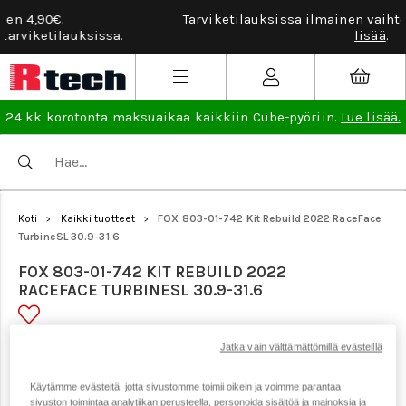
Tarviketilauksissa ilmainen vaihto- ja palautusoikeus.
Lue
lisää
.
24 kk korotonta maksuaikaa kaikkiin Cube-pyöriin.
Lue lisää.
Koti
Kaikki tuotteet
FOX 803-01-742 Kit Rebuild 2022 RaceFace
>
>
TurbineSL 30.9-31.6
FOX 803-01-742 KIT REBUILD 2022
RACEFACE TURBINESL 30.9-31.6
Jatka vain välttämättömillä evästeillä
Tuotenumero: 22097
Käytämme evästeitä, jotta sivustomme toimii oikein ja voimme parantaa
sivuston toimintaa analytiikan perusteella, personoida sisältöä ja mainoksia ja