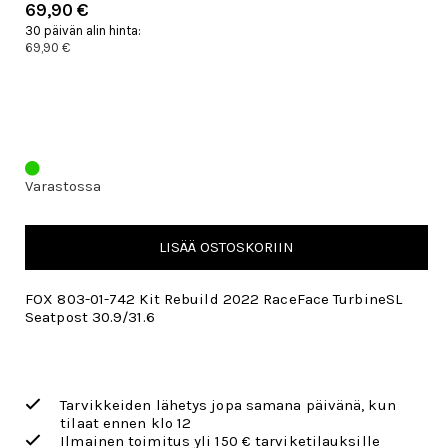
69,90 €
30 päivän alin hinta:
69,90 €
Varastossa
LISÄÄ OSTOSKORIIN
FOX 803-01-742 Kit Rebuild 2022 RaceFace TurbineSL
Seatpost 30.9/31.6
Tarvikkeiden lähetys jopa samana päivänä, kun
tilaat ennen klo 12
Ilmainen toimitus yli 150 € tarviketilauksille