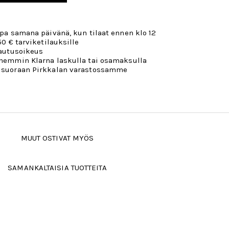
opa samana päivänä, kun tilaat ennen klo 12
50 € tarviketilauksille
lautusoikeus
öhemmin Klarna laskulla tai osamaksulla
 suoraan Pirkkalan varastossamme
MUUT OSTIVAT MYÖS
SAMANKALTAISIA TUOTTEITA