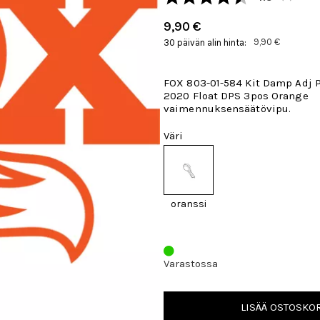
9,90 €
9,90 €
30 päivän alin hinta:
FOX 803-01-584 Kit Damp Adj P
2020 Float DPS 3pos Orange
vaimennuksensäätövipu.
Väri
oranssi
Varastossa
LISÄÄ OSTOSKOR