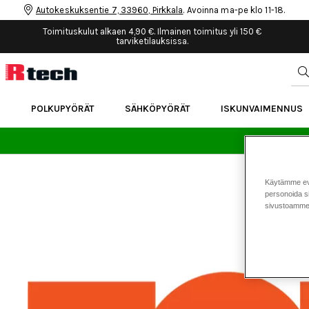
Autokeskuksentie 7, 33960, Pirkkala
. Avoinna ma-pe klo 11-18.
Toimituskulut alkaen 4,90 €. Ilmainen toimitus yli 150 €
tarviketilauksissa.
POLKUPYÖRÄT
SÄHKÖPYÖRÄT
ISKUNVAIMENNUS
24 
Käytämme eväs
personoida si
sivustoamme 