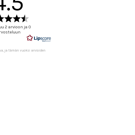
4.5
Arvio
4.5
u 2 arvioon ja 0
5:sta
rvosteluun
tähdestä
ua, ja tämän vuoksi arvioiden