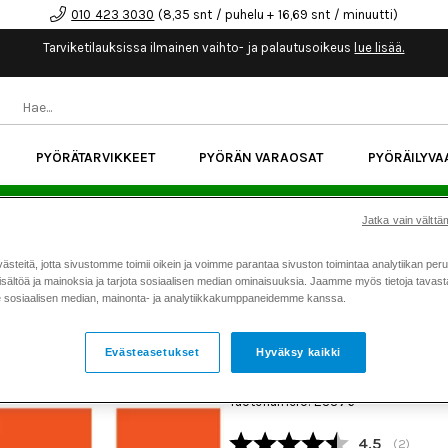
010 423 3030
(8,35 snt / puhelu + 16,69 snt / minuutti)
Tarviketilauksissa ilmainen vaihto- ja palautusoikeus
lue lisää.
PYÖRÄTARVIKKEET
PYÖRÄN VARAOSAT
PYÖRÄILYVA
kk korotonta maksuaikaa kaikkiin Cube-pyöriin.
Lue li
Jatka vain välttäm
teitä, jotta sivustomme toimii oikein ja voimme parantaa sivuston toimintaa analytiikan peru
Koti
Kaikki tuotteet
Iskunvai
>
>
sältöä ja mainoksia ja tarjota sosiaalisen median ominaisuuksia. Jaamme myös tietoja tavasta,
803-01-584 Kit Damp Adj Part Lev
sosiaalisen median, mainonta- ja analytiikkakumppaneidemme kanssa.
FOX 803-01-584 KIT DAM
LEVEL CD ADJ 2020 FLOA
Evästeasetukset
Hyväksy kaikki
ORANGE
Tuotenumero: 23376
Keskimäärä
4.5
(
äänet:
2
)