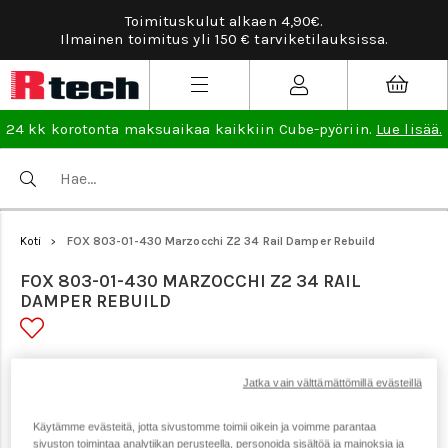
tuskulut alkaen 4,90€.
Tarviketilauksissa il
tus yli 150 € tarviketilauksissa.
24 kk korotonta maksuaikaa kaikkiin Cube-pyöriin.
Lue lisää.
Koti
FOX 803-01-430 Marzocchi Z2 34 Rail Damper Rebuild
>
FOX 803-01-430 MARZOCCHI Z2 34 RAIL
DAMPER REBUILD
Tuotenumero: 21681
Jatka vain välttämättömillä evästeillä
Käytämme evästeitä, jotta sivustomme toimii oikein ja voimme parantaa
sivuston toimintaa analytiikan perusteella, personoida sisältöä ja mainoksia ja