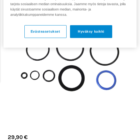
tarjota sosiaalisen median ominaisuuksia. Jaamme myös tietoja tavasta, jolla
käytät sivustoamme sosiaalisen median, mainonta- ja
analytiikkakumppaneidemme kanssa.
Evästeasetukset
Hyväksy kaikki
29,90 €