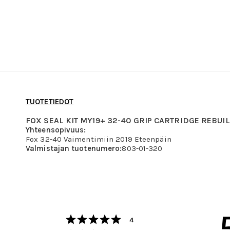
TUOTETIEDOT
FOX SEAL KIT MY19+ 32-40 GRIP CARTRIDGE REBUI
Yhteensopivuus:
Fox 32-40 Vaimentimiin 2019 Eteenpäin
Valmistajan tuotenumero:
803-01-320
Arvio 5 5:sta tähdestä
Äänet
4