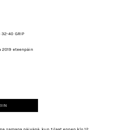
+ 32-40 GRIP
a 2019 eteenpäin
IIN
opa samana päivänä, kun tilaat ennen klo 12