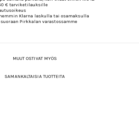
50 € tarviketilauksille
lautusoikeus
öhemmin Klarna laskulla tai osamaksulla
 suoraan Pirkkalan varastossamme
MUUT OSTIVAT MYÖS
SAMANKALTAISIA TUOTTEITA