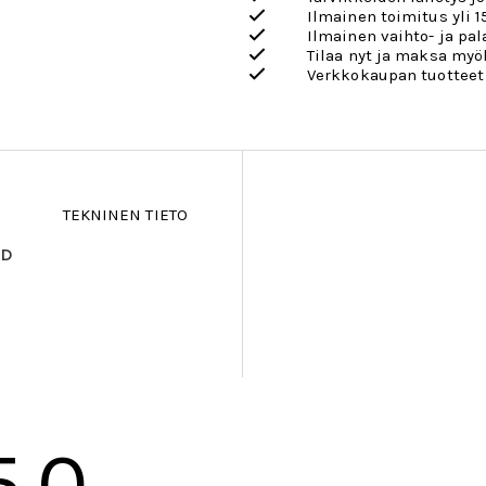
Ilmainen toimitus yli 1
Ilmainen vaihto- ja pa
Tilaa nyt ja maksa my
Verkkokaupan tuotteet
TEKNINEN TIETO
LD
5.0