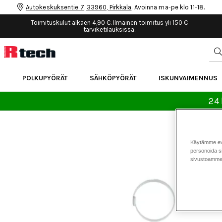
Autokeskuksentie 7, 33960, Pirkkala
. Avoinna ma-pe klo 11-18.
Toimituskulut alkaen 4,90 €. Ilmainen toimitus yli 150 €
tarviketilauksissa.
POLKUPYÖRÄT
SÄHKÖPYÖRÄT
ISKUNVAIMENNUS
24 
Käytämme eväs
personoida si
sivustoamme 