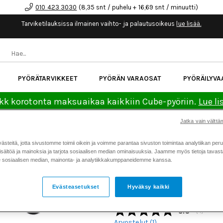
010 423 3030
(8,35 snt / puhelu + 16,69 snt / minuutti)
Tarviketilauksissa ilmainen vaihto- ja palautusoikeus
lue lisää.
PYÖRÄTARVIKKEET
PYÖRÄN VARAOSAT
PYÖRÄILYVA
kk korotonta maksuaikaa kaikkiin Cube-pyöriin.
Lue li
Jatka vain välttäm
Koti
Kaikki tuotteet
Iskunvai
>
>
teitä, jotta sivustomme toimii oikein ja voimme parantaa sivuston toimintaa analytiikan peru
320 Seal KIT MY19+ 32-40 GRIP Car
sältöä ja mainoksia ja tarjota sosiaalisen median ominaisuuksia. Jaamme myös tietoja tavasta,
sosiaalisen median, mainonta- ja analytiikkakumppaneidemme kanssa.
FOX 803-01-320 SEAL KIT
GRIP CARTRIDGE REBUILD
Evästeasetukset
Hyväksy kaikki
Tuotenumero: 21190
Keskimäärä
5.0
(
äänet:
4
)
Arvostelut (
1
)