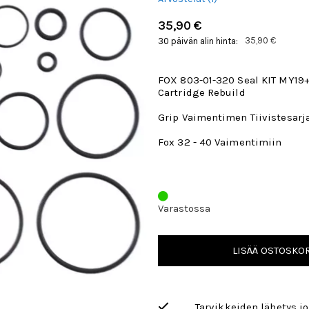
35,90 €
35,90 €
30 päivän alin hinta:
FOX 803-01-320 Seal KIT MY19
Cartridge Rebuild
Grip Vaimentimen Tiivistesarj
Fox 32 - 40 Vaimentimiin
Varastossa
LISÄÄ OSTOSKOR
Tarvikkeiden lähetys j