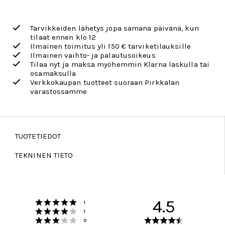
Tarvikkeiden lähetys jopa samana päivänä, kun
tilaat ennen klo 12
Ilmainen toimitus yli 150 € tarviketilauksille
Ilmainen vaihto- ja palautusoikeus
Tilaa nyt ja maksa myöhemmin Klarna laskulla tai
osamaksulla
Verkkokaupan tuotteet suoraan Pirkkalan
varastossamme
TUOTETIEDOT
TEKNINEN TIETO
Arvio 5 5:sta tähdestä
4.5
Äänet
1
Arvio 4 5:sta tähdestä
Äänet
1
Arvio 3 5:sta tähdestä
Arvio
Äänet
0