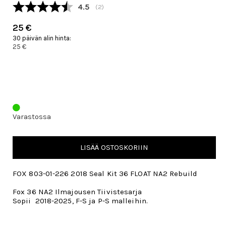
Keskimääräinen luokitus:
4.5
(
äänet:
2
)
25 €
30 päivän alin hinta:
25 €
Varastossa
LISÄÄ OSTOSKORIIN
FOX 803-01-226 2018 Seal Kit 36 FLOAT NA2 Rebuild
Fox 36 NA2 Ilmajousen Tiivistesarja
Sopii 2018-2025, F-S ja P-S malleihin.