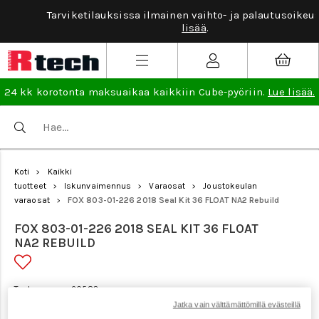
Tarviketilauksissa ilmainen vaihto- ja palautusoikeus.
Lue
lisää
.
24 kk korotonta maksuaikaa kaikkiin Cube-pyöriin.
Lue lisää.
Koti
Kaikki
>
tuotteet
Iskunvaimennus
Varaosat
Joustokeulan
>
>
>
varaosat
FOX 803-01-226 2018 Seal Kit 36 FLOAT NA2 Rebuild
>
FOX 803-01-226 2018 SEAL KIT 36 FLOAT
NA2 REBUILD
Tuotenumero: 20583
Jatka vain välttämättömillä evästeillä