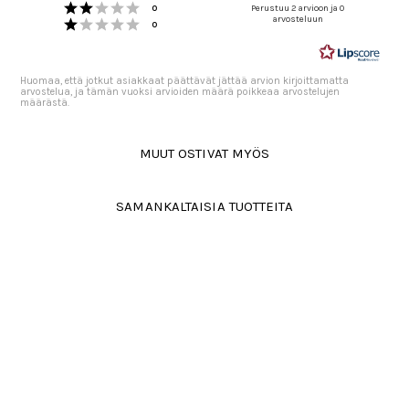
Arvio 2 5:sta tähdestä
4.5
Äänet
0
Perustuu 2 arvioon ja 0
Arvio 1 5:sta tähdestä
arvosteluun
5:sta
Äänet
0
tähdestä
Huomaa, että jotkut asiakkaat päättävät jättää arvion kirjoittamatta
arvostelua, ja tämän vuoksi arvioiden määrä poikkeaa arvostelujen
määrästä.
MUUT OSTIVAT MYÖS
SAMANKALTAISIA TUOTTEITA