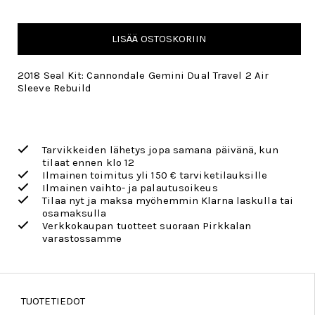
LISÄÄ OSTOSKORIIN
2018 Seal Kit: Cannondale Gemini Dual Travel 2 Air
Sleeve Rebuild
Tarvikkeiden lähetys jopa samana päivänä, kun
tilaat ennen klo 12
Ilmainen toimitus yli 150 € tarviketilauksille
Ilmainen vaihto- ja palautusoikeus
Tilaa nyt ja maksa myöhemmin Klarna laskulla tai
osamaksulla
Verkkokaupan tuotteet suoraan Pirkkalan
varastossamme
TUOTETIEDOT