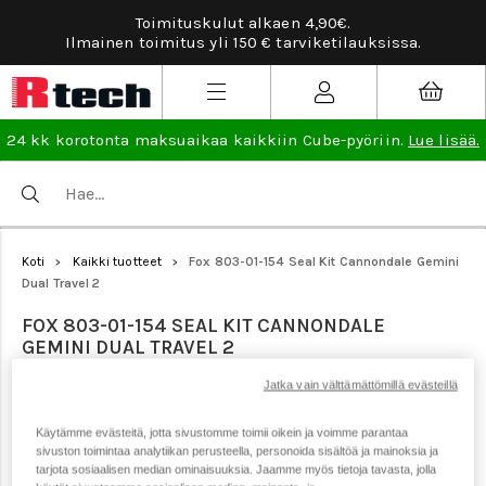
Toimituskulut alkaen 4,90€.
Ilmainen toimitus yli 150 € tarviketilauksissa.
24 kk korotonta maksuaikaa kaikkiin Cube-pyöriin.
Lue lisää.
Koti
Kaikki tuotteet
Fox 803-01-154 Seal Kit Cannondale Gemini
>
>
Dual Travel 2
FOX 803-01-154 SEAL KIT CANNONDALE
GEMINI DUAL TRAVEL 2
Jatka vain välttämättömillä evästeillä
Tuotenumero: 17168
Käytämme evästeitä, jotta sivustomme toimii oikein ja voimme parantaa
sivuston toimintaa analytiikan perusteella, personoida sisältöä ja mainoksia ja
tarjota sosiaalisen median ominaisuuksia. Jaamme myös tietoja tavasta, jolla