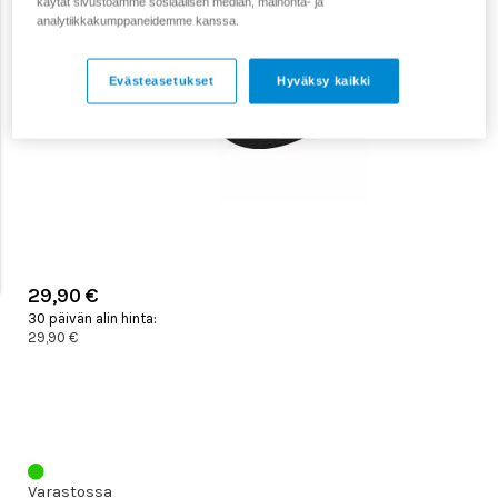
käytät sivustoamme sosiaalisen median, mainonta- ja
analytiikkakumppaneidemme kanssa.
Evästeasetukset
Hyväksy kaikki
29,90 €
30 päivän alin hinta:
29,90 €
Varastossa