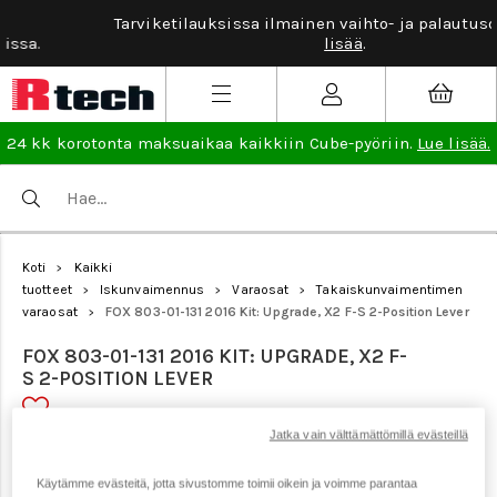
Tarviketilauksissa ilmainen vaihto- ja palautusoikeus.
Lue
lisää
.
24 kk korotonta maksuaikaa kaikkiin Cube-pyöriin.
Lue lisää.
Koti
Kaikki
>
tuotteet
Iskunvaimennus
Varaosat
Takaiskunvaimentimen
>
>
>
varaosat
FOX 803-01-131 2016 Kit: Upgrade, X2 F-S 2-Position Lever
>
FOX 803-01-131 2016 KIT: UPGRADE, X2 F-
S 2-POSITION LEVER
Jatka vain välttämättömillä evästeillä
Tuotenumero: 17610
Käytämme evästeitä, jotta sivustomme toimii oikein ja voimme parantaa