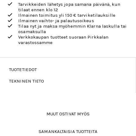
Tarvikkeiden lähetys jopa samana päivänä, kun
tilaat ennen klo 12
Ilmainen toimitus yli 150 € tarviketilauksille
Ilmainen vaihto- ja palautusoikeus
Tilaa nyt ja maksa myöhemmin Klarna laskulla tai
osamaksulla
Verkkokaupan tuotteet suoraan Pirkkalan
varastossamme
TUOTETIEDOT
TEKNINEN TIETO
MUUT OSTIVAT MYÖS
SAMANKALTAISIA TUOTTEITA