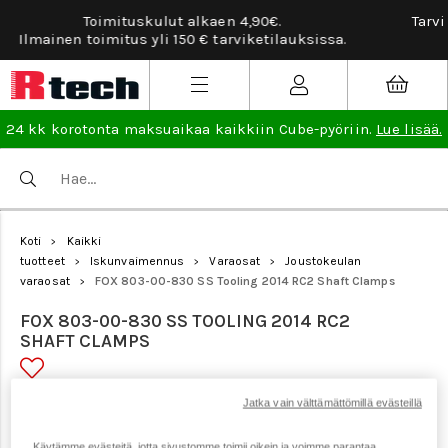
Tarviketilauksissa ilmainen vaihto- ja palautusoike
a.
lisää
.
24 kk korotonta maksuaikaa kaikkiin Cube-pyöriin.
Lue lisää.
Koti
Kaikki
>
tuotteet
Iskunvaimennus
Varaosat
Joustokeulan
>
>
>
varaosat
FOX 803-00-830 SS Tooling 2014 RC2 Shaft Clamps
>
FOX 803-00-830 SS TOOLING 2014 RC2
SHAFT CLAMPS
Jatka vain välttämättömillä evästeillä
Tuotenumero: 19814
Käytämme evästeitä, jotta sivustomme toimii oikein ja voimme parantaa