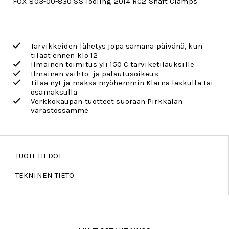
FOX 803-00-830 SS Tooling 2014 RC2 Shaft Clamps
Tarvikkeiden lähetys jopa samana päivänä, kun
tilaat ennen klo 12
Ilmainen toimitus yli 150 € tarviketilauksille
Ilmainen vaihto- ja palautusoikeus
Tilaa nyt ja maksa myöhemmin Klarna laskulla tai
osamaksulla
Verkkokaupan tuotteet suoraan Pirkkalan
varastossamme
TUOTETIEDOT
TEKNINEN TIETO