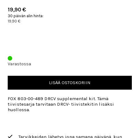
19,90 €
30 päivän alin hinta:
19,90 €
Varastossa
LISÄÄ OSTOSKORIIN
FOX 803-00-489 DRCV supplemental kit. Tämä
tiivistesarja tarvitaan DRCV- tiivistekitin lisäksi
huollossa.
Tarvikkeiden lähetys jopa samana päivänä, kun