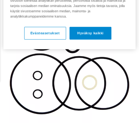
sivuston toimintaa analytiikan perusteella, personoida sisältöä ja mainoksia ja
tarjota sosiaalisen median ominaisuuksia. Jaamme myös tietoja tavasta, jolla
käytät sivustoamme sosiaalisen median, mainonta- ja
analytiikkakumppaneidemme kanssa.
Evästeasetukset
Hyväksy kaikki