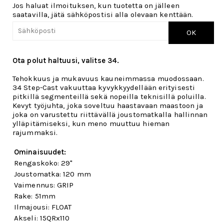
Jos haluat ilmoituksen, kun tuotetta on jälleen
saatavilla, jätä sähköpostisi alla olevaan kenttään.
OK
Ota polut haltuusi, valitse 34.
Tehokkuus ja mukavuus kauneimmassa muodossaan.
34 Step-Cast vakuuttaa kyvykkyydellään erityisesti
pitkillä segmenteillä sekä nopeilla teknisillä poluilla.
Kevyt työjuhta, joka soveltuu haastavaan maastoon ja
joka on varustettu riittävällä joustomatkalla hallinnan
ylläpitämiseksi, kun meno muuttuu hieman
rajummaksi.
Ominaisuudet:
Rengaskoko: 29"
Joustomatka: 120 mm
Vaimennus: GRIP
Rake: 51mm
Ilmajousi: FLOAT
Akseli: 15QRx110