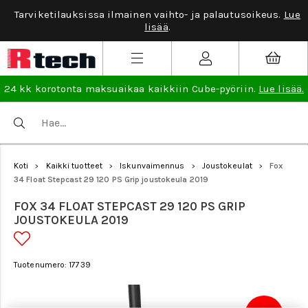
Tarviketilauksissa ilmainen vaihto- ja palautusoikeus.
Lue
lisää
.
24 kk korotonta maksuaikaa kaikkiin Cube-pyöriin.
Lue lisää.
Koti
Kaikki tuotteet
Iskunvaimennus
Joustokeulat
Fox
>
>
>
>
34 Float Stepcast 29 120 PS Grip joustokeula 2019
FOX 34 FLOAT STEPCAST 29 120 PS GRIP
JOUSTOKEULA 2019
Tuotenumero: 17739