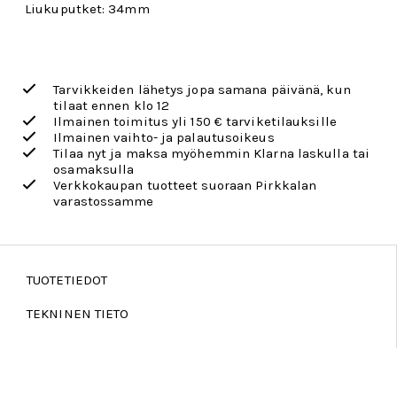
Liukuputket: 34mm
Tarvikkeiden lähetys jopa samana päivänä, kun
tilaat ennen klo 12
Ilmainen toimitus yli 150 € tarviketilauksille
Ilmainen vaihto- ja palautusoikeus
Tilaa nyt ja maksa myöhemmin Klarna laskulla tai
osamaksulla
Verkkokaupan tuotteet suoraan Pirkkalan
varastossamme
TUOTETIEDOT
TEKNINEN TIETO