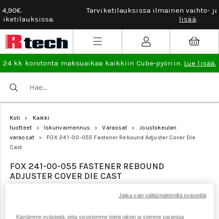
Tarviketilauksissa ilmainen vaihto- ja palautusoikeus.
Lue
lisää
.
24 kk korotonta maksuaikaa kaikkiin Cube-pyöriin.
Lue lisää.
Koti
Kaikki
>
tuotteet
Iskunvaimennus
Varaosat
Joustokeulan
>
>
>
varaosat
FOX 241-00-055 Fastener Rebound Adjuster Cover Die
>
Cast
FOX 241-00-055 FASTENER REBOUND
ADJUSTER COVER DIE CAST
Jatka vain välttämättömillä evästeillä
Tuotenumero: 22094
Käytämme evästeitä, jotta sivustomme toimii oikein ja voimme parantaa