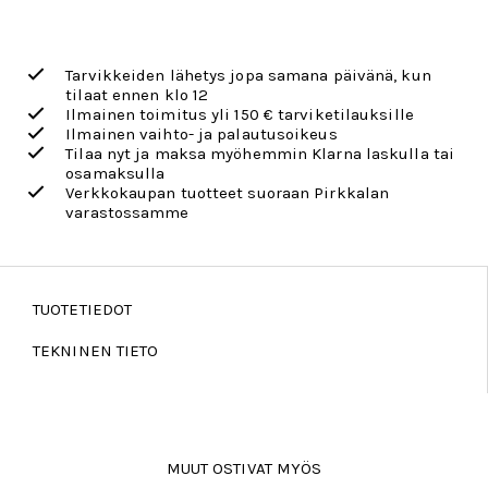
Tarvikkeiden lähetys jopa samana päivänä, kun
tilaat ennen klo 12
Ilmainen toimitus yli 150 € tarviketilauksille
Ilmainen vaihto- ja palautusoikeus
Tilaa nyt ja maksa myöhemmin Klarna laskulla tai
osamaksulla
Verkkokaupan tuotteet suoraan Pirkkalan
varastossamme
TUOTETIEDOT
TEKNINEN TIETO
MUUT OSTIVAT MYÖS