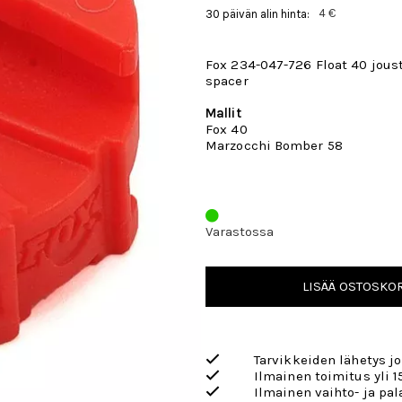
4 €
30 päivän alin hinta:
Fox 234-047-726 Float 40 jou
spacer
Mallit
Fox 40
Marzocchi Bomber 58
Varastossa
LISÄÄ OSTOSKOR
Tarvikkeiden lähetys j
Ilmainen toimitus yli 1
Ilmainen vaihto- ja pa