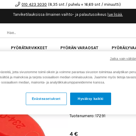
010 423 3030
(8,35 snt / puhelu + 16,69 snt / minuutti)
Tarviketilauksissa ilmainen vaihto- ja palautusoikeus
lue lisää.
PYÖRÄTARVIKKEET
PYÖRÄN VARAOSAT
PYÖRÄILYVA
Jatka vain välttäm
kk korotonta maksuaikaa kaikkiin Cube-pyöriin.
Lue li
teitä, jotta sivustomme toimii oikein ja voimme parantaa sivuston toimintaa analytiikan peru
sältöä ja mainoksia ja tarjota sosiaalisen median ominaisuuksia. Jaamme myös tietoja tavasta,
sosiaalisen median, mainonta- ja analytiikkakumppaneidemme kanssa.
Koti
Kaikki tuotteet
Iskunvai
>
>
726 Float 40 joustokeulan volume
Evästeasetukset
Hyväksy kaikki
FOX 234-047-726 FLOAT 
JOUSTOKEULAN VOLUME 
Tuotenumero: 17291
4 €