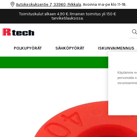
Autokeskuksentie 7, 33960, Pirkkala
. Avoinna ma-pe klo 11-18.
Toimituskulut alkaen 4,90 €. Ilmainen toimitus yli 150 €
tarviketilauksissa.
POLKUPYÖRÄT
SÄHKÖPYÖRÄT
ISKUNVAIMENNUS
24 
Käytämme eväs
personoida si
sivustoamme 