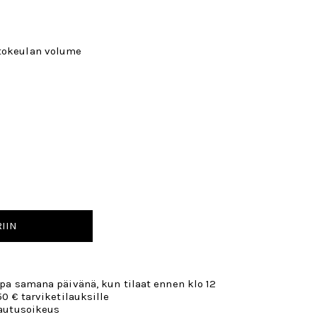
stokeulan volume
IIN
opa samana päivänä, kun tilaat ennen klo 12
50 € tarviketilauksille
lautusoikeus