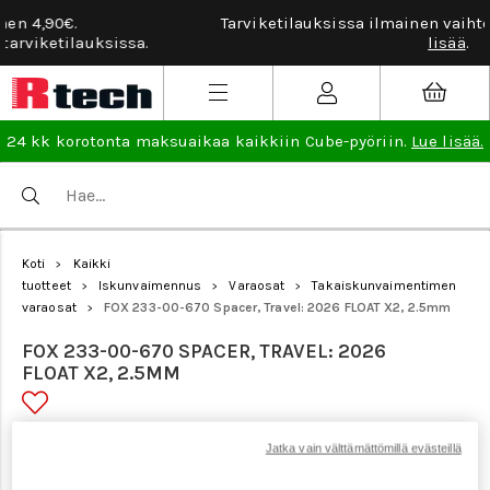
Tarviketilauksissa ilmainen vaihto- ja palautusoikeus.
Lue
lisää
.
24 kk korotonta maksuaikaa kaikkiin Cube-pyöriin.
Lue lisää.
Koti
Kaikki
>
tuotteet
Iskunvaimennus
Varaosat
Takaiskunvaimentimen
>
>
>
varaosat
FOX 233-00-670 Spacer, Travel: 2026 FLOAT X2, 2.5mm
>
FOX 233-00-670 SPACER, TRAVEL: 2026
FLOAT X2, 2.5MM
Tuotenumero: 24901
Jatka vain välttämättömillä evästeillä