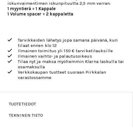
iskunvaimentimen iskunpituutta 2,5 mm verran.
1 myyntierä = 1 Kappale
1 Volume spacer = 2 kappaletta
Tarvikkeiden lähetys jopa samana päivänä, kun
tilaat ennen klo 12
Ilmainen toimitus yli 150 € tarviketilauksille
Ilmainen vaihto- ja palautusoikeus
Tilaa nyt ja maksa myöhemmin Klarna laskulla tai
osamaksulla
Verkkokaupan tuotteet suoraan Pirkkalan
varastossamme
TUOTETIEDOT
TEKNINEN TIETO