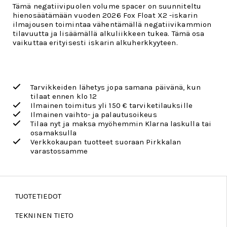
Tämä negatiivipuolen volume spacer on suunniteltu
hienosäätämään vuoden 2026 Fox Float X2 -iskarin
ilmajousen toimintaa vähentämällä negatiivikammion
tilavuutta ja lisäämällä alkuliikkeen tukea. Tämä osa
vaikuttaa erityisesti iskarin alkuherkkyyteen.
Tarvikkeiden lähetys jopa samana päivänä, kun
tilaat ennen klo 12
Ilmainen toimitus yli 150 € tarviketilauksille
Ilmainen vaihto- ja palautusoikeus
Tilaa nyt ja maksa myöhemmin Klarna laskulla tai
osamaksulla
Verkkokaupan tuotteet suoraan Pirkkalan
varastossamme
TUOTETIEDOT
TEKNINEN TIETO