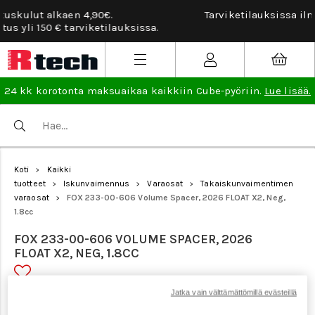
Tarviketilauksissa ilmainen vaihto- ja palautusoikeus.
Lue
lisää
.
24 kk korotonta maksuaikaa kaikkiin Cube-pyöriin.
Lue lisää.
Koti
Kaikki
>
tuotteet
Iskunvaimennus
Varaosat
Takaiskunvaimentimen
>
>
>
varaosat
FOX 233-00-606 Volume Spacer, 2026 FLOAT X2, Neg,
>
1.8cc
FOX 233-00-606 VOLUME SPACER, 2026
FLOAT X2, NEG, 1.8CC
Jatka vain välttämättömillä evästeillä
Tuotenumero: 24893