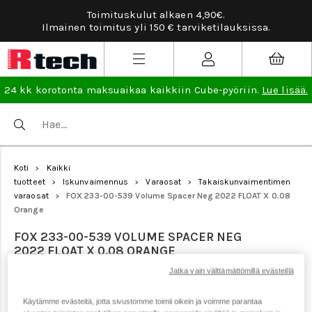
Toimituskulut alkaen 4,90€.
Tarviketilau
nen toimitus yli 150 € tarviketilauksissa.
24 kk korotonta maksuaikaa kaikkiin Cube-pyöriin.
Lue lisää.
Koti
Kaikki
>
tuotteet
Iskunvaimennus
Varaosat
Takaiskunvaimentimen
>
>
>
varaosat
FOX 233-00-539 Volume Spacer Neg 2022 FLOAT X 0.08
>
Orange
FOX 233-00-539 VOLUME SPACER NEG
2022 FLOAT X 0.08 ORANGE
Jatka vain välttämättömillä evästeillä
Tuotenumero: 21904
Käytämme evästeitä, jotta sivustomme toimii oikein ja voimme parantaa