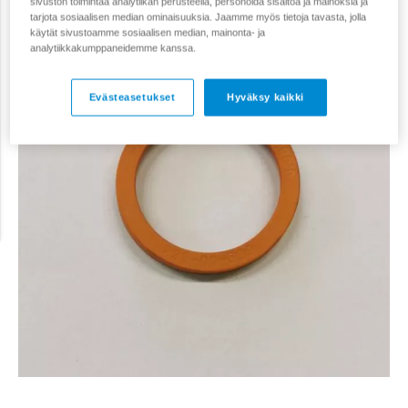
sivuston toimintaa analytiikan perusteella, personoida sisältöä ja mainoksia ja
tarjota sosiaalisen median ominaisuuksia. Jaamme myös tietoja tavasta, jolla
käytät sivustoamme sosiaalisen median, mainonta- ja
analytiikkakumppaneidemme kanssa.
Evästeasetukset
Hyväksy kaikki