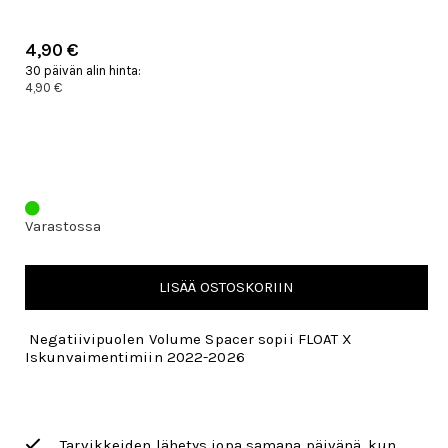
4,90 €
30 päivän alin hinta:
4,90 €
Varastossa
LISÄÄ OSTOSKORIIN
Negatiivipuolen Volume Spacer sopii FLOAT X
Iskunvaimentimiin 2022-2026
Tarvikkeiden lähetys jopa samana päivänä, kun