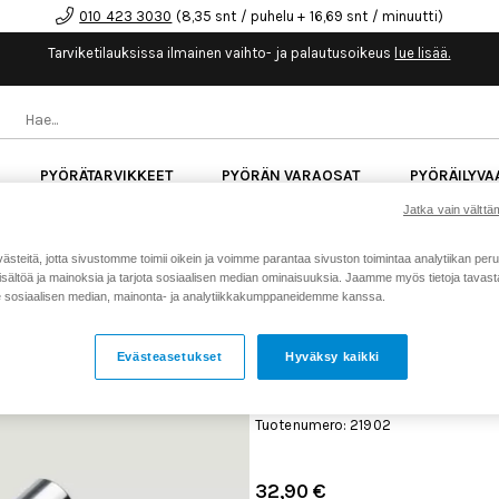
010 423 3030
(8,35 snt / puhelu + 16,69 snt / minuutti)
Tarviketilauksissa ilmainen vaihto- ja palautusoikeus
lue lisää.
PYÖRÄTARVIKKEET
PYÖRÄN VARAOSAT
PYÖRÄILYVA
Jatka vain välttäm
kk korotonta maksuaikaa kaikkiin Cube-pyöriin.
Lue li
teitä, jotta sivustomme toimii oikein ja voimme parantaa sivuston toimintaa analytiikan peru
sältöä ja mainoksia ja tarjota sosiaalisen median ominaisuuksia. Jaamme myös tietoja tavasta,
sosiaalisen median, mainonta- ja analytiikkakumppaneidemme kanssa.
Koti
Kaikki tuotteet
Iskunvai
>
>
230-45-102 Shaft 2022 DHX G2 55
Evästeasetukset
Hyväksy kaikki
FOX 230-45-102 SHAFT 2
55MM TRAVEL 98.3 TLG
Tuotenumero: 21902
32,90 €