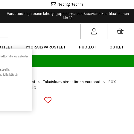
rtech@rtech.fi
Varusteiden ja osien lähetys jopa samana arkipäivänä kun tilaat ennen
klo 12.
ATTEET
PYÖRÄILYVARUSTEET
HUOLLOT
OUTLET
ättömillä evästeillä
sää.
steella,
 jolla käytät
mennus
Varaosat
Takaiskunvaimentimen varaosat
FOX
>
>
>
mm Travel 98.3 TLG
022 DHX G2