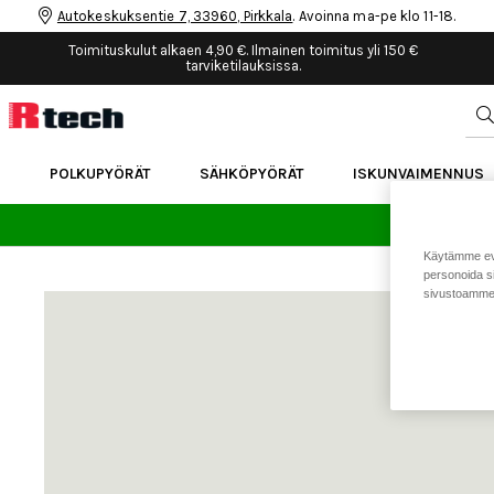
Autokeskuksentie 7, 33960, Pirkkala
. Avoinna ma-pe klo 11-18.
Toimituskulut alkaen 4,90 €. Ilmainen toimitus yli 150 €
tarviketilauksissa.
POLKUPYÖRÄT
SÄHKÖPYÖRÄT
ISKUNVAIMENNUS
24 
Käytämme eväs
personoida si
sivustoamme 