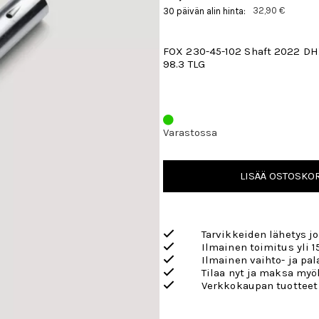
32,90 €
30 päivän alin hinta:
FOX 230-45-102 Shaft 2022 D
98.3 TLG
Varastossa
LISÄÄ OSTOSKOR
Tarvikkeiden lähetys j
Ilmainen toimitus yli 1
Ilmainen vaihto- ja pa
Tilaa nyt ja maksa my
Verkkokaupan tuotteet