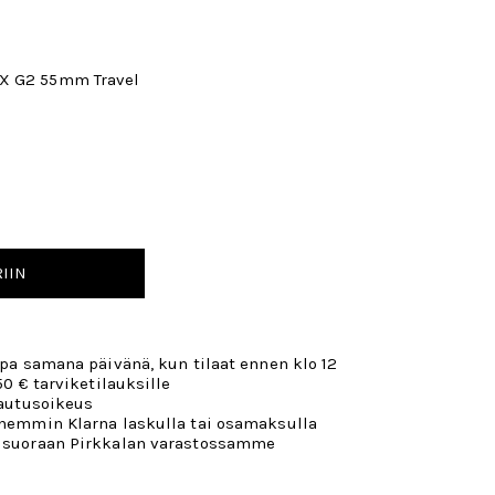
HX G2 55mm Travel
IIN
opa samana päivänä, kun tilaat ennen klo 12
50 € tarviketilauksille
lautusoikeus
öhemmin Klarna laskulla tai osamaksulla
 suoraan Pirkkalan varastossamme