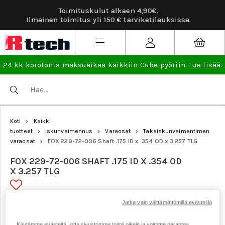
Tarviketilauksissa ilmainen vaihto- ja palautusoi
ssa.
lisää
.
24 kk korotonta maksuaikaa kaikkiin Cube-pyöriin.
Lue lisää.
Koti
Kaikki
>
tuotteet
Iskunvaimennus
Varaosat
Takaiskunvaimentimen
>
>
>
varaosat
FOX 229-72-006 Shaft .175 ID x .354 OD x 3.257 TLG
>
FOX 229-72-006 SHAFT .175 ID X .354 OD
X 3.257 TLG
Jatka vain välttämättömillä evästeillä
Tuotenumero: 18668
Käytämme evästeitä, jotta sivustomme toimii oikein ja voimme parantaa