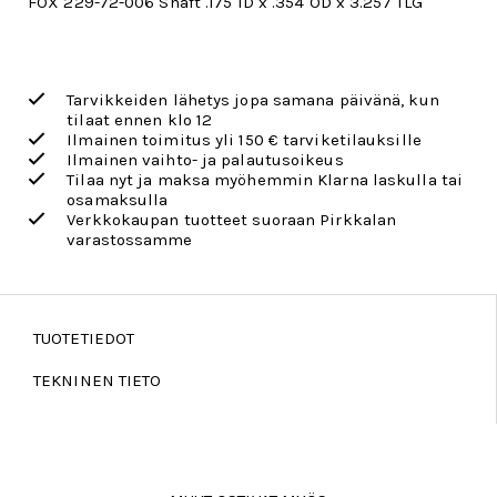
FOX 229-72-006 Shaft .175 ID x .354 OD x 3.257 TLG
Tarvikkeiden lähetys jopa samana päivänä, kun
tilaat ennen klo 12
Ilmainen toimitus yli 150 € tarviketilauksille
Ilmainen vaihto- ja palautusoikeus
Tilaa nyt ja maksa myöhemmin Klarna laskulla tai
osamaksulla
Verkkokaupan tuotteet suoraan Pirkkalan
varastossamme
TUOTETIEDOT
TEKNINEN TIETO