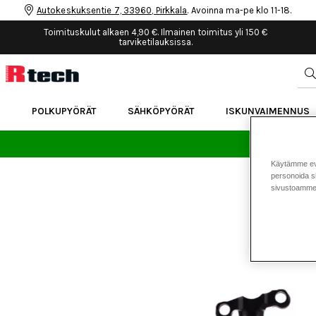
Autokeskuksentie 7, 33960, Pirkkala
. Avoinna ma-pe klo 11-18.
Toimituskulut alkaen 4,90 €. Ilmainen toimitus yli 150 €
tarviketilauksissa.
POLKUPYÖRÄT
SÄHKÖPYÖRÄT
ISKUNVAIMENNUS
24 
Käytämme eväs
personoida si
sivustoamme 