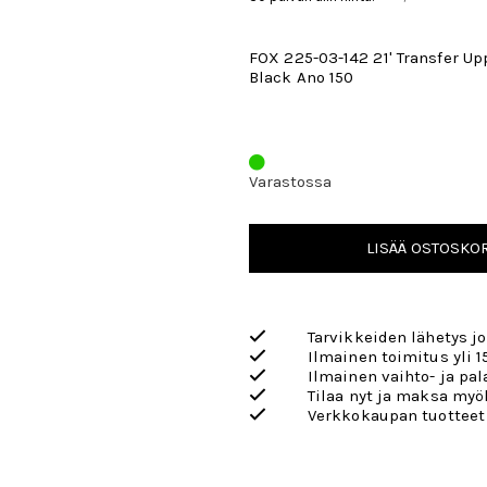
FOX 225-03-142 21' Transfer Up
Black Ano 150
Varastossa
LISÄÄ OSTOSKOR
Tarvikkeiden lähetys j
Ilmainen toimitus yli 1
Ilmainen vaihto- ja pa
Tilaa nyt ja maksa my
Verkkokaupan tuotteet