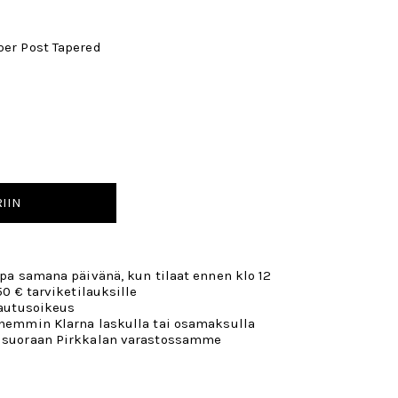
per Post Tapered
IIN
opa samana päivänä, kun tilaat ennen klo 12
50 € tarviketilauksille
lautusoikeus
öhemmin Klarna laskulla tai osamaksulla
 suoraan Pirkkalan varastossamme