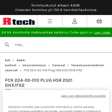
Toimituskulut alkaen 4,90€.
Ilmainen toimitus yli 150 € tarviketilauksissa.
24 kk korotonta maksuaikaa kaikkiin Cube-pyöriin.
Lue lisää.
Koti
Kaikki
>
tuotteet
Iskunvaimennus
Varaosat
Takaiskunvaimentimen
>
>
>
varaosat
FOX 224-00-010 Plug HSR 2021 DHX/FX2
>
FOX 224-00-010 PLUG HSR 2021
DHX/FX2
Jatka vain välttämättömillä evästeillä
Tuotenumero: 22047
Käytämme evästeitä, jotta sivustomme toimii oikein ja voimme parantaa
sivuston toimintaa analytiikan perusteella, personoida sisältöä ja mainoksia ja