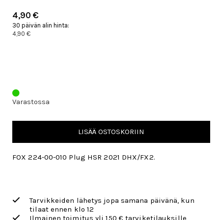
4,90 €
30 päivän alin hinta:
4,90 €
Varastossa
LISÄÄ OSTOSKORIIN
FOX 224-00-010 Plug HSR 2021 DHX/FX2.
Tarvikkeiden lähetys jopa samana päivänä, kun
tilaat ennen klo 12
Ilmainen toimitus yli 150 € tarviketilauksille