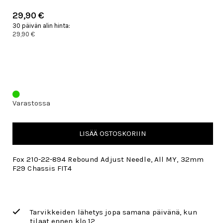
29,90 €
30 päivän alin hinta:
29,90 €
Varastossa
LISÄÄ OSTOSKORIIN
Fox 210-22-894 Rebound Adjust Needle, All MY, 32mm
F29 Chassis FIT4
Tarvikkeiden lähetys jopa samana päivänä, kun
tilaat ennen klo 12