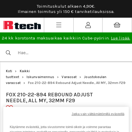
Toimituskulut alkaen 4,90€.
Ilmainen toimitus yli 150 € tarviketilauksissa.
24 kk korotonta maksuaikaa kaikkiin Cube-pyöriin.
Lue lisää.
Koti
Kaikki
>
tuotteet
Iskunvaimennus
Varaosat
Joustokeulan
>
>
>
varaosat
Fox 210-22-894 Rebound Adjust Needle, All MY, 32mm F29
>
FOX 210-22-894 REBOUND ADJUST
NEEDLE, ALL MY, 32MM F29
Jatka vain välttämättömillä evästeillä
Tuotenumero: 18287
Käytämme evästeitä, jotta sivustomme toimii oikein ja voimme parantaa
sivuston toimintaa analytiikan perusteella, personoida sisältöä ja mainoksia ja