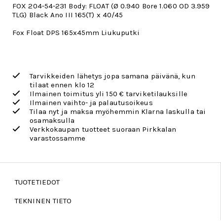
FOX 204-54-231 Body: FLOAT (Ø 0.940 Bore 1.060 OD 3.959
TLG) Black Ano III 165(T) x 40/45
Fox Float DPS 165x45mm Liukuputki
Tarvikkeiden lähetys jopa samana päivänä, kun
tilaat ennen klo 12
Ilmainen toimitus yli 150 € tarviketilauksille
Ilmainen vaihto- ja palautusoikeus
Tilaa nyt ja maksa myöhemmin Klarna laskulla tai
osamaksulla
Verkkokaupan tuotteet suoraan Pirkkalan
varastossamme
TUOTETIEDOT
TEKNINEN TIETO