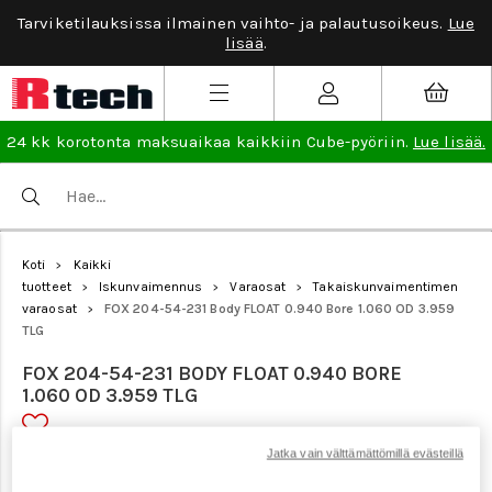
Tarviketilauksissa ilmainen vaihto- ja palautusoikeus.
Lue
lisää
.
24 kk korotonta maksuaikaa kaikkiin Cube-pyöriin.
Lue lisää.
Koti
Kaikki
>
tuotteet
Iskunvaimennus
Varaosat
Takaiskunvaimentimen
>
>
>
varaosat
FOX 204-54-231 Body FLOAT 0.940 Bore 1.060 OD 3.959
>
TLG
FOX 204-54-231 BODY FLOAT 0.940 BORE
1.060 OD 3.959 TLG
Jatka vain välttämättömillä evästeillä
Tuotenumero: 19924