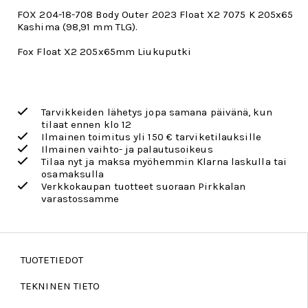
FOX 204-18-708 Body Outer 2023 Float X2 7075 K 205x65
Kashima (98,91 mm TLG).
Fox Float X2 205x65mm Liukuputki
Tarvikkeiden lähetys jopa samana päivänä, kun
tilaat ennen klo 12
Ilmainen toimitus yli 150 € tarviketilauksille
Ilmainen vaihto- ja palautusoikeus
Tilaa nyt ja maksa myöhemmin Klarna laskulla tai
osamaksulla
Verkkokaupan tuotteet suoraan Pirkkalan
varastossamme
TUOTETIEDOT
TEKNINEN TIETO