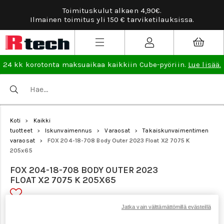
Tarviketilauksissa ilmainen vaihto- ja palautusoikeus
lisää
.
24 kk korotonta maksuaikaa kaikkiin Cube-pyöriin.
Lue lisää.
Koti
Kaikki
>
tuotteet
Iskunvaimennus
Varaosat
Takaiskunvaimentimen
>
>
>
varaosat
FOX 204-18-708 Body Outer 2023 Float X2 7075 K
>
205x65
FOX 204-18-708 BODY OUTER 2023
FLOAT X2 7075 K 205X65
Jatka vain välttämättömillä evästeillä
Tuotenumero: 23027