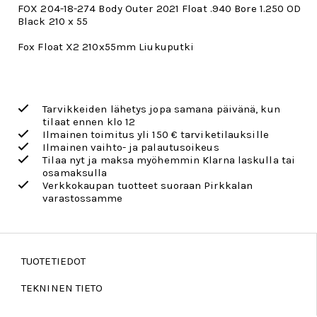
FOX 204-18-274 Body Outer 2021 Float .940 Bore 1.250 OD
Black 210 x 55
Fox Float X2 210x55mm Liukuputki
Tarvikkeiden lähetys jopa samana päivänä, kun
tilaat ennen klo 12
Ilmainen toimitus yli 150 € tarviketilauksille
Ilmainen vaihto- ja palautusoikeus
Tilaa nyt ja maksa myöhemmin Klarna laskulla tai
osamaksulla
Verkkokaupan tuotteet suoraan Pirkkalan
varastossamme
TUOTETIEDOT
TEKNINEN TIETO