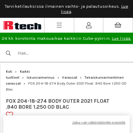
Tarviketilauksissa ilmainen vaihto- ja palautusoikeus.
Lue
lisää
.
24 kk korotonta maksuaikaa kaikkiin Cube-pyöriin.
Lue lisää.
Koti
Kaikki
>
tuotteet
Iskunvaimennus
Varaosat
Takaiskunvaimentimen
>
>
>
varaosat
FOX 204-18-274 Body Outer 2021 Float .940 Bore 1.250 OD
>
Blac
FOX 204-18-274 BODY OUTER 2021 FLOAT
.940 BORE 1.250 OD BLAC
Jatka vain välttämättömillä evästeillä
Tuotenumero: 20853