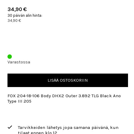
34,90 €
30 päivän alin hinta:
34,90 €
Varastossa
LISÄÄ OSTOSKORIIN
FOX 204-18-106 Body DHX2 Outer 3.892 TLG Black Ano
Type III 205
Tarvikkeiden lähetys jopa samana päivänä, kun
tilaat ennen klo 12