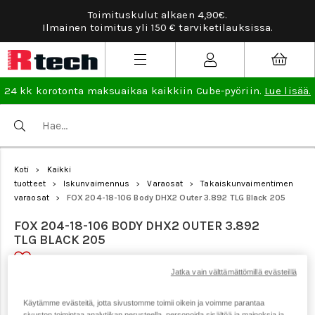
Toimituskulut alkaen 4,90€.
Ilmainen toimitus yli 150 € tarviketilauksissa.
24 kk korotonta maksuaikaa kaikkiin Cube-pyöriin.
Lue lisää.
Koti
Kaikki
>
tuotteet
Iskunvaimennus
Varaosat
Takaiskunvaimentimen
>
>
>
varaosat
FOX 204-18-106 Body DHX2 Outer 3.892 TLG Black 205
>
FOX 204-18-106 BODY DHX2 OUTER 3.892
TLG BLACK 205
Jatka vain välttämättömillä evästeillä
Tuotenumero: 21662
Käytämme evästeitä, jotta sivustomme toimii oikein ja voimme parantaa
sivuston toimintaa analytiikan perusteella, personoida sisältöä ja mainoksia ja