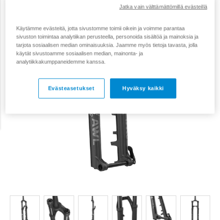
Tarjous
Jatka vain välttämättömillä evästeillä
249 €
Käytämme evästeitä, jotta sivustomme toimii oikein ja voimme parantaa
sivuston toimintaa analytiikan perusteella, personoida sisältöä ja mainoksia ja
tarjota sosiaalisen median ominaisuuksia. Jaamme myös tietoja tavasta, jolla
käytät sivustoamme sosiaalisen median, mainonta- ja
analytiikkakumppaneidemme kanssa.
Evästeasetukset
Hyväksy kaikki