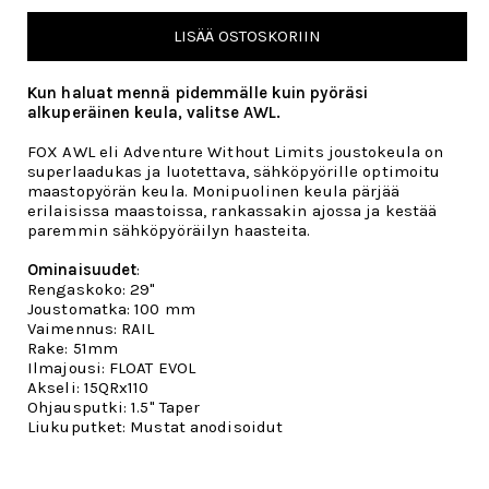
LISÄÄ OSTOSKORIIN
Kun haluat mennä pidemmälle kuin pyöräsi
alkuperäinen keula, valitse AWL.
FOX AWL eli Adventure Without Limits joustokeula on
superlaadukas ja luotettava, sähköpyörille optimoitu
maastopyörän keula. Monipuolinen keula pärjää
erilaisissa maastoissa, rankassakin ajossa ja kestää
paremmin sähköpyöräilyn haasteita.
Ominaisuudet
:
Rengaskoko: 29"
Joustomatka: 100 mm
Vaimennus: RAIL
Rake: 51mm
Ilmajousi: FLOAT EVOL
Akseli: 15QRx110
Ohjausputki: 1.5" Taper
Liukuputket: Mustat anodisoidut