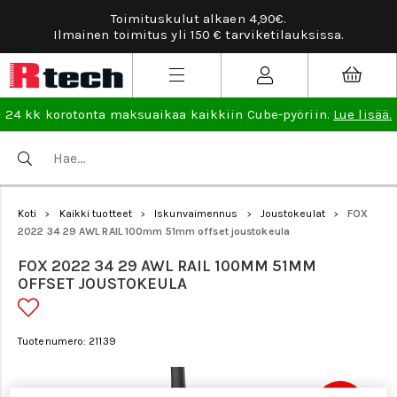
Toimituskulut alkaen 4,90€.
Ilmainen toimitus yli 150 € tarviketilauksissa.
24 kk korotonta maksuaikaa kaikkiin Cube-pyöriin.
Lue lisää.
Koti
Kaikki tuotteet
Iskunvaimennus
Joustokeulat
FOX
>
>
>
>
2022 34 29 AWL RAIL 100mm 51mm offset joustokeula
FOX 2022 34 29 AWL RAIL 100MM 51MM
OFFSET JOUSTOKEULA
Tuotenumero: 21139