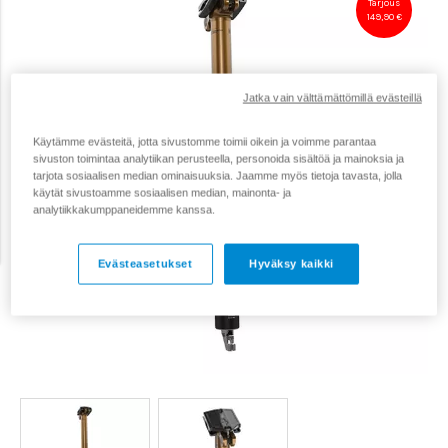
Tarjous
149,90 €
Jatka vain välttämättömillä evästeillä
Käytämme evästeitä, jotta sivustomme toimii oikein ja voimme parantaa
sivuston toimintaa analytiikan perusteella, personoida sisältöä ja mainoksia ja
tarjota sosiaalisen median ominaisuuksia. Jaamme myös tietoja tavasta, jolla
käytät sivustoamme sosiaalisen median, mainonta- ja
analytiikkakumppaneidemme kanssa.
Evästeasetukset
Hyväksy kaikki