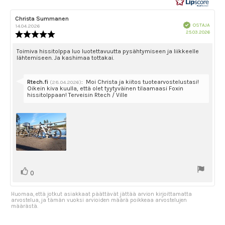
Arvostelun
Christa Summanen
Arvostelun
Vahvistettu
kirjoittaja:
päivämäärä:
OSTAJA
14.04.2026
Ostok
25.03.2026
Arvostelun
päivä
luokitus:
5.0
Arvostelun
Toimiva hissitolppa luo luotettavuutta pysähtymiseen ja liikkeelle
lähtemiseen. Ja kashimaa tottakai.
5:sta
teksti:
tähdestä
Vastaa:
Rtech.fi
:
Moi Christa ja kiitos tuotearvostelustasi!
(28.04.2026)
Oikein kiva kuulla, että olet tyytyväinen tilaamaasi Foxin
hissitolppaan! Terveisin Rtech / Ville
Äänestä
Ääni(et)
0
ylöspäin
Huomaa, että jotkut asiakkaat päättävät jättää arvion kirjoittamatta
arvostelua, ja tämän vuoksi arvioiden määrä poikkeaa arvostelujen
määrästä.