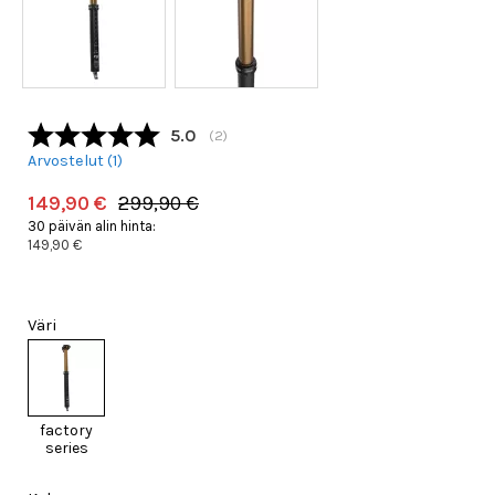
Keskimääräinen luokitus:
5.0
(
äänet:
2
)
Arvostelut (
1
)
149,90 €
299,90 €
30 päivän alin hinta:
149,90 €
Väri
factory
series