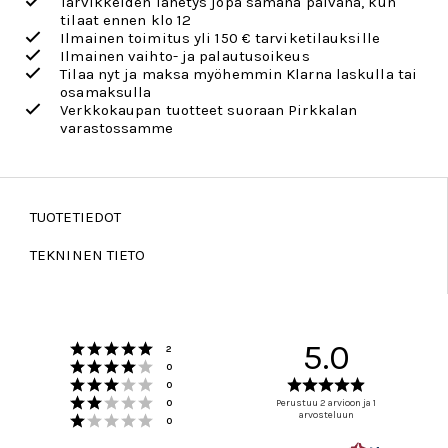
Tarvikkeiden lähetys jopa samana päivänä, kun
tilaat ennen klo 12
Ilmainen toimitus yli 150 € tarviketilauksille
Ilmainen vaihto- ja palautusoikeus
Tilaa nyt ja maksa myöhemmin Klarna laskulla tai
osamaksulla
Verkkokaupan tuotteet suoraan Pirkkalan
varastossamme
TUOTETIEDOT
TEKNINEN TIETO
Arvio 5 5:sta tähdestä
5.0
Äänet
2
Arvio 4 5:sta tähdestä
Äänet
0
Arvio 3 5:sta tähdestä
Arvio
Äänet
0
Arvio 2 5:sta tähdestä
5.0
Äänet
0
Perustuu 2 arvioon ja 1
Arvio 1 5:sta tähdestä
arvosteluun
5:sta
Äänet
0
tähdestä