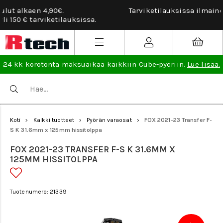
Tarviketilauksissa ilmainen vaihto- ja palautusoikeus.
Lue
lisää
.
24 kk korotonta maksuaikaa kaikkiin Cube-pyöriin.
Lue lisää.
Koti
Kaikki tuotteet
Pyörän varaosat
FOX 2021-23 Transfer F-
>
>
>
S K 31.6mm x 125mm hissitolppa
FOX 2021-23 TRANSFER F-S K 31.6MM X
125MM HISSITOLPPA
Tuotenumero: 21339