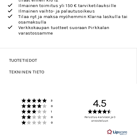
tilaat ennen klo 12
Ilmainen toimitus yli 150 € tarviketilauksille
Ilmainen vaihto- ja palautusoikeus
Tilaa nyt ja maksa myöhemmin Klarna laskulla tai
osamaksulla
Verkkokaupan tuotteet suoraan Pirkkalan
varastossamme
TUOTETIEDOT
TEKNINEN TIETO
Arvio 5 5:sta tähdestä
4.5
Äänet
3
Arvio 4 5:sta tähdestä
Äänet
0
Arvio 3 5:sta tähdestä
Arvio
Äänet
1
Arvio 2 5:sta tähdestä
4.5
Äänet
0
Perustuu 4 arvioon ja 0
Arvio 1 5:sta tähdestä
arvosteluun
5:sta
Äänet
0
tähdestä