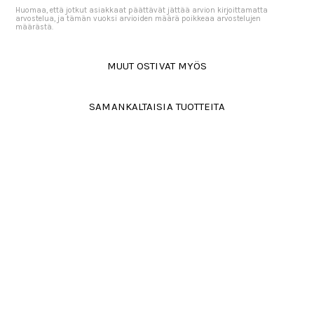
Huomaa, että jotkut asiakkaat päättävät jättää arvion kirjoittamatta
arvostelua, ja tämän vuoksi arvioiden määrä poikkeaa arvostelujen
määrästä.
MUUT OSTIVAT MYÖS
SAMANKALTAISIA TUOTTEITA