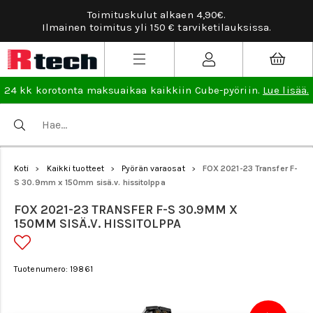
 4,90€.
Tarviketilauksissa ilmainen vaihto- j
viketilauksissa.
lisää
.
24 kk korotonta maksuaikaa kaikkiin Cube-pyöriin.
Lue lisää.
Koti
Kaikki tuotteet
Pyörän varaosat
FOX 2021-23 Transfer F-
>
>
>
S 30.9mm x 150mm sisä.v. hissitolppa
FOX 2021-23 TRANSFER F-S 30.9MM X
150MM SISÄ.V. HISSITOLPPA
Tuotenumero: 19861