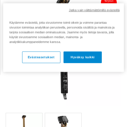
Tarjous
149,90 €
Jatka vain välttämättömillä evästeillä
Käytämme evästeitä, jotta sivustomme toimii oikein ja voimme parantaa
sivuston toimintaa analytiikan perusteella, personoida sisältöä ja mainoksia ja
tarjota sosiaalisen median ominaisuuksia. Jaamme myös tietoja tavasta, jolla
käytät sivustoamme sosiaalisen median, mainonta- ja
analytiikkakumppaneidemme kanssa.
Evästeasetukset
Hyväksy kaikki