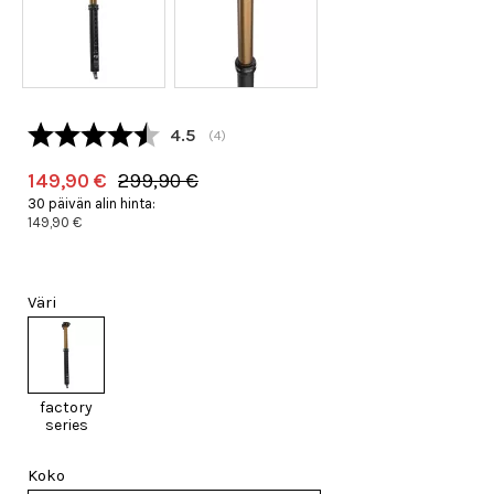
Keskimääräinen luokitus:
4.5
(
äänet:
4
)
149,90 €
299,90 €
30 päivän alin hinta:
149,90 €
Väri
factory
series
Koko