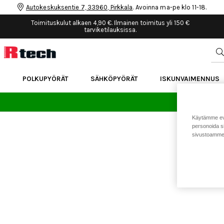
Autokeskuksentie 7, 33960, Pirkkala
. Avoinna ma-pe klo 11-18.
Toimituskulut alkaen 4,90 €. Ilmainen toimitus yli 150 €
tarviketilauksissa.
POLKUPYÖRÄT
SÄHKÖPYÖRÄT
ISKUNVAIMENNUS
24 
Käytämme eväs
personoida si
sivustoamme 