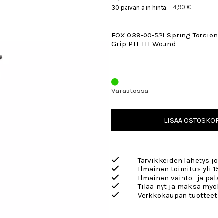
4,90 €
30 päivän alin hinta:
FOX 039-00-521 Spring Torsio
Grip PTL LH Wound
Varastossa
LISÄÄ OSTOSKOR
Tarvikkeiden lähetys j
Ilmainen toimitus yli 1
Ilmainen vaihto- ja pa
Tilaa nyt ja maksa my
Verkkokaupan tuotteet