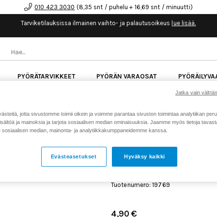
010 423 3030
(8,35 snt / puhelu + 16,69 snt / minuutti)
Tarviketilauksissa ilmainen vaihto- ja palautusoikeus
lue lisää.
PYÖRÄTARVIKKEET
PYÖRÄN VARAOSAT
PYÖRÄILYVA
Jatka vain välttäm
kk korotonta maksuaikaa kaikkiin Cube-pyöriin.
Lue li
teitä, jotta sivustomme toimii oikein ja voimme parantaa sivuston toimintaa analytiikan peru
sältöä ja mainoksia ja tarjota sosiaalisen median ominaisuuksia. Jaamme myös tietoja tavasta,
sosiaalisen median, mainonta- ja analytiikkakumppaneidemme kanssa.
Koti
Kaikki tuotteet
Iskunvai
>
>
Spring Torsion Remote 2020 Grip
Evästeasetukset
Hyväksy kaikki
FOX 039-00-521 SPRING 
REMOTE 2020 GRIP PTL 
Tuotenumero: 19769
4,90 €