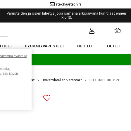
rtech@rtech.fi
Varusteiden ja osien lähetys jopa samana arkipäivänä kun tilaat ennen
klo 12.
ATTEET
PYÖRÄILYVARUSTEET
HUOLLOT
OUTLET
ättömillä evästeillä
sää.
steella,
 jolla käytät
mennus
Varaosat
Joustokeulan varaosat
FOX 039-00-521
>
>
>
 PTL LH Wound
TORSION
LH WOUND