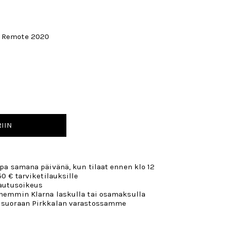
n Remote 2020
IIN
opa samana päivänä, kun tilaat ennen klo 12
50 € tarviketilauksille
lautusoikeus
öhemmin Klarna laskulla tai osamaksulla
 suoraan Pirkkalan varastossamme