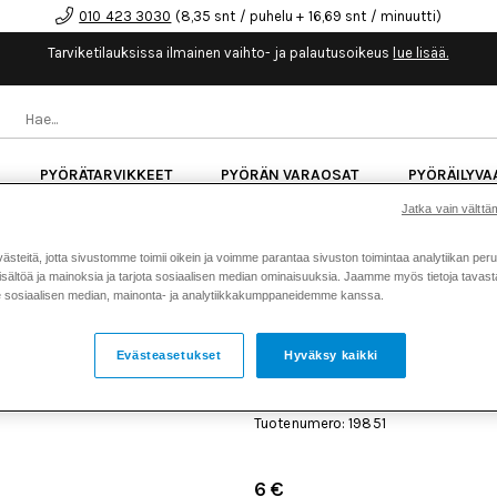
010 423 3030
(8,35 snt / puhelu + 16,69 snt / minuutti)
Tarviketilauksissa ilmainen vaihto- ja palautusoikeus
lue lisää.
PYÖRÄTARVIKKEET
PYÖRÄN VARAOSAT
PYÖRÄILYVA
Jatka vain välttäm
kk korotonta maksuaikaa kaikkiin Cube-pyöriin.
Lue li
teitä, jotta sivustomme toimii oikein ja voimme parantaa sivuston toimintaa analytiikan peru
sältöä ja mainoksia ja tarjota sosiaalisen median ominaisuuksia. Jaamme myös tietoja tavasta,
sosiaalisen median, mainonta- ja analytiikkakumppaneidemme kanssa.
Koti
Kaikki tuotteet
Iskunvai
>
>
039-00-296 Spring Wave Smalley 
Evästeasetukset
Hyväksy kaikki
FOX 039-00-296 SPRING
23013
Tuotenumero: 19851
6 €