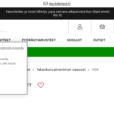
rtech@rtech.fi
Varusteiden ja osien lähetys jopa samana arkipäivänä kun tilaat ennen
klo 12.
ATTEET
PYÖRÄILYVARUSTEET
HUOLLOT
OUTLET
ättömillä evästeillä
sää.
steella,
 jolla käytät
mennus
Varaosat
Takaiskunvaimentimen varaosat
FOX
>
>
>
23013
 WAVE SMALLEY