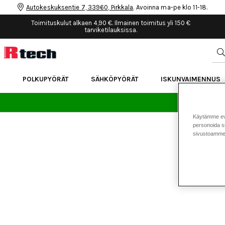
Autokeskuksentie 7, 33960, Pirkkala
. Avoinna ma-pe klo 11-18.
Toimituskulut alkaen 4,90 €. Ilmainen toimitus yli 150 €
tarviketilauksissa.
POLKUPYÖRÄT
SÄHKÖPYÖRÄT
ISKUNVAIMENNUS
24 
Käytämme eväs
personoida si
sivustoamme 