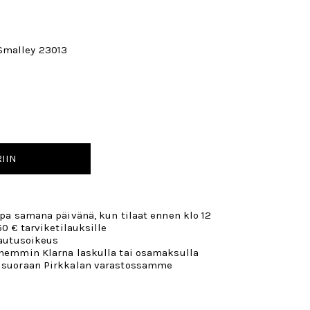
Smalley 23013
IIN
opa samana päivänä, kun tilaat ennen klo 12
50 € tarviketilauksille
lautusoikeus
öhemmin Klarna laskulla tai osamaksulla
 suoraan Pirkkalan varastossamme