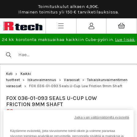
Toimituskulut alkaen 4,90€.
Ilmainen toimitus yli 150 € tarviketilauksissa.
24 kk korotonta maksuaikaa kaikkiin Cube-pyöriin.
Lue lisää.
Koti
Kaikki
>
tuotteet
Iskunvaimennus
Varaosat
Takaiskunvaimentimen
>
>
>
varaosat
FOX 036-01-093 Seals U-Cup Low Friction 9mm Shaft
>
FOX 036-01-093 SEALS U-CUP LOW
FRICTION 9MM SHAFT
Jatka vain välttämättömillä evästeillä
Tuotenumero: 19786
Käytämme evästeitä, jotta sivustomme toimii oikein ja voimme parantaa
sivuston toimintaa analytiikan perusteella, personoida sisältöä ja mainoksia ja