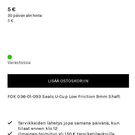
5 €
30 päivän alin hinta:
5 €
Varastossa
LISÄÄ OSTOSKORIIN
FOX 036-01-093 Seals U-Cup Low Friction 9mm Shaft.
Tarvikkeiden lähetys jopa samana päivänä, kun
tilaat ennen klo 12
Ilmainen toimitus yli 150 € tarviketilauksille