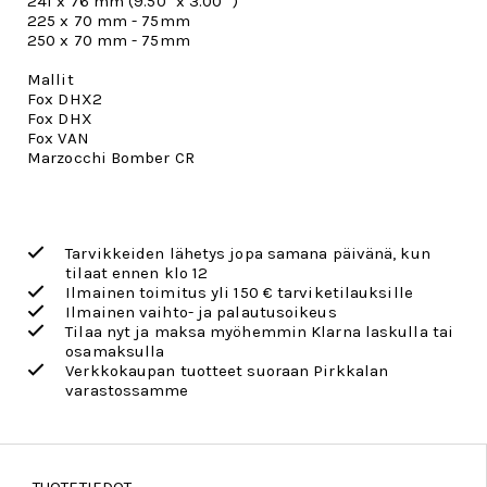
241 x 76 mm (9.50" x 3.00" )
225 x 70 mm - 75mm
250 x 70 mm - 75mm
Mallit
Fox DHX2
Fox DHX
Fox VAN
Marzocchi Bomber CR
Tarvikkeiden lähetys jopa samana päivänä, kun
tilaat ennen klo 12
Ilmainen toimitus yli 150 € tarviketilauksille
Ilmainen vaihto- ja palautusoikeus
Tilaa nyt ja maksa myöhemmin Klarna laskulla tai
osamaksulla
Verkkokaupan tuotteet suoraan Pirkkalan
varastossamme