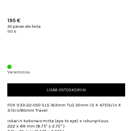
195 €
30 päivän alin hinta:
195 €
Varastossa
LISÄÄ OSTOSKORIIN
FOX 033-22-050 SLS 163mm TLG 35mm ID X 475lb/in X
3.15in/80mm Travel
Iskarin kokonaismitta (eye to eye) x iskunpituus
222 x 69 mm (8.75" x 2.75" )