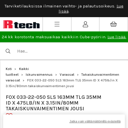
Tarviketilauksissa ilmainen vaihto- ja palautusoikeus.
Lue
lisää
.
24 kk korotonta maksuaikaa kaikkiin Cube-pyöriin.
Lue lisää.
Koti
Kaikki
>
tuotteet
Iskunvaimennus
Varaosat
Takaiskunvaimentimen
>
>
>
varaosat
FOX 033-22-050 SLS 163mm TLG 35mm ID X 475lb/in X
>
3.15in/80mm takaiskunvaimentimen jousi
FOX 033-22-050 SLS 163MM TLG 35MM
ID X 475LB/IN X 3.15IN/80MM
TAKAISKUNVAIMENTIMEN JOUSI
Jatka vain välttämättömillä evästeillä
Tuotenumero: 23378