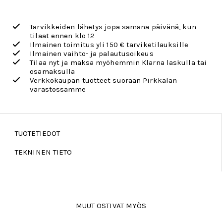
Tarvikkeiden lähetys jopa samana päivänä, kun
tilaat ennen klo 12
Ilmainen toimitus yli 150 € tarviketilauksille
Ilmainen vaihto- ja palautusoikeus
Tilaa nyt ja maksa myöhemmin Klarna laskulla tai
osamaksulla
Verkkokaupan tuotteet suoraan Pirkkalan
varastossamme
TUOTETIEDOT
TEKNINEN TIETO
MUUT OSTIVAT MYÖS