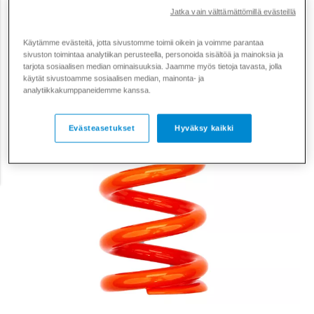
Jatka vain välttämättömillä evästeillä
Käytämme evästeitä, jotta sivustomme toimii oikein ja voimme parantaa
sivuston toimintaa analytiikan perusteella, personoida sisältöä ja mainoksia ja
tarjota sosiaalisen median ominaisuuksia. Jaamme myös tietoja tavasta, jolla
käytät sivustoamme sosiaalisen median, mainonta- ja
analytiikkakumppaneidemme kanssa.
Evästeasetukset
Hyväksy kaikki