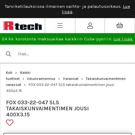
Tarviketilauksissa ilmainen vaihto- ja palautusoikeus.
Lue
lisää
.
24 kk korotonta maksuaikaa kaikkiin Cube-pyöriin.
Lue lisää.
Koti
Kaikki
>
tuotteet
Iskunvaimennus
Varaosat
Takaiskunvaimentimen
>
>
>
varaosat
FOX 033-22-047 SLS takaiskunvaimentimen jousi
>
400x3.15
FOX 033-22-047 SLS
TAKAISKUNVAIMENTIMEN JOUSI
400X3.15
Tuotenumero: 24273