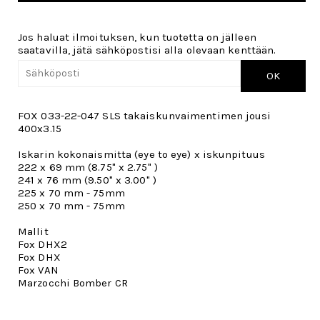
Jos haluat ilmoituksen, kun tuotetta on jälleen
saatavilla, jätä sähköpostisi alla olevaan kenttään.
OK
FOX 033-22-047 SLS takaiskunvaimentimen jousi
400x3.15
Iskarin kokonaismitta (eye to eye) x iskunpituus
222 x 69 mm (8.75" x 2.75" )
241 x 76 mm (9.50" x 3.00" )
225 x 70 mm - 75mm
250 x 70 mm - 75mm
Mallit
Fox DHX2
Fox DHX
Fox VAN
Marzocchi Bomber CR