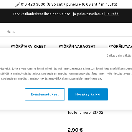
010 423 3030
(8,35 snt / puhelu + 16,69 snt / minuutti)
Tarviketilauksissa ilmainen vaihto- ja palautusoikeus
lue lisää.
PYÖRÄTARVIKKEET
PYÖRÄN VARAOSAT
PYÖRÄILYVA
Jatka vain välttäm
kk korotonta maksuaikaa kaikkiin Cube-pyöriin.
Lue li
teitä, jotta sivustomme toimii oikein ja voimme parantaa sivuston toimintaa analytiikan peru
sältöä ja mainoksia ja tarjota sosiaalisen median ominaisuuksia. Jaamme myös tietoja tavasta,
sosiaalisen median, mainonta- ja analytiikkakumppaneidemme kanssa.
Koti
Kaikki tuotteet
Iskunvai
>
>
018-01-072 Fastener Custom Scre
Evästeasetukset
Hyväksy kaikki
FOX 018-01-072 FASTEN
SCREW 6-32 0.250TLG 30
Tuotenumero: 21702
2,90 €