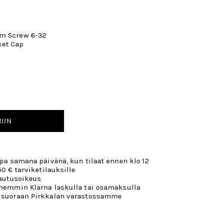
om Screw 6-32
ket Cap
IIN
opa samana päivänä, kun tilaat ennen klo 12
50 € tarviketilauksille
lautusoikeus
öhemmin Klarna laskulla tai osamaksulla
 suoraan Pirkkalan varastossamme