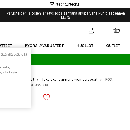
rtech@rtech.fi
Varusteiden ja osien lähetys jopa samana arkipäivänä kun tilaat ennen
klo 12.
ATTEET
PYÖRÄILYVARUSTEET
HUOLLOT
OUTLET
ättömillä evästeillä
sää.
steella,
 jolla käytät
mennus
Varaosat
Takaiskunvaimentimen varaosat
FOX
>
>
>
w 6-32 0.250TLG 303SS Fla
ER CUSTOM
3SS FLA