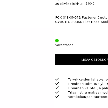
2,90 €
30 päivän alin hinta:
FOX 018-01-072 Fastener Cust
0.250TLG 303SS Flat Head Soc
Varastossa
LISÄÄ OSTOSKOR
Tarvikkeiden lähetys j
Ilmainen toimitus yli 1
Ilmainen vaihto- ja pa
Tilaa nyt ja maksa my
Verkkokaupan tuotteet