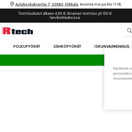
Autokeskuksentie 7, 33960, Pirkkala
. Avoinna ma-pe klo 11-18.
Toimituskulut alkaen 4,90 €. Ilmainen toimitus yli 150 €
tarviketilauksissa.
POLKUPYÖRÄT
SÄHKÖPYÖRÄT
ISKUNVAIMENNUS
24 
Käytämme eväs
personoida si
sivustoamme 