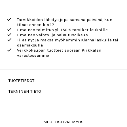
Tarvikkeiden lähetys jopa samana päivänä, kun
tilaat ennen klo 12
Ilmainen toimitus yli 150 € tarviketilauksille
Ilmainen vaihto- ja palautusoikeus
Tilaa nyt ja maksa myöhemmin Klarna laskulla tai
osamaksulla
Verkkokaupan tuotteet suoraan Pirkkalan
varastossamme
TUOTETIEDOT
TEKNINEN TIETO
MUUT OSTIVAT MYÖS