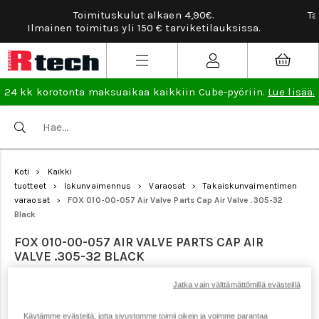
Tarviketilauksissa ilmainen vaihto- ja palautusoi
ssa.
lisää
.
24 kk korotonta maksuaikaa kaikkiin Cube-pyöriin.
Lue lisää.
Koti
Kaikki
>
tuotteet
Iskunvaimennus
Varaosat
Takaiskunvaimentimen
>
>
>
varaosat
FOX 010-00-057 Air Valve Parts Cap Air Valve .305-32
>
Black
FOX 010-00-057 AIR VALVE PARTS CAP AIR
VALVE .305-32 BLACK
Jatka vain välttämättömillä evästeillä
Tuotenumero: 19012
Käytämme evästeitä, jotta sivustomme toimii oikein ja voimme parantaa