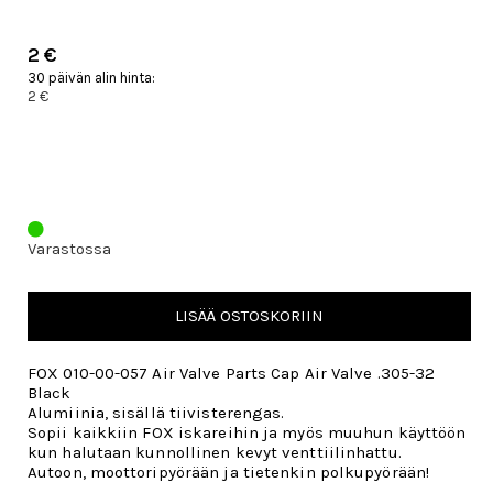
2 €
30 päivän alin hinta:
2 €
Varastossa
LISÄÄ OSTOSKORIIN
FOX 010-00-057 Air Valve Parts Cap Air Valve .305-32
Black
Alumiinia, sisällä tiivisterengas.
Sopii kaikkiin FOX iskareihin ja myös muuhun käyttöön
kun halutaan kunnollinen kevyt venttiilinhattu.
Autoon, moottoripyörään ja tietenkin polkupyörään!