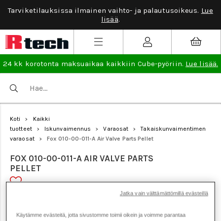
Tarviketilauksissa ilmainen vaihto- ja palautusoikeus.
Lue
lisää
.
24 kk korotonta maksuaikaa kaikkiin Cube-pyöriin.
Lue lisää.
Koti
Kaikki
>
tuotteet
Iskunvaimennus
Varaosat
Takaiskunvaimentimen
>
>
>
varaosat
Fox 010-00-011-A Air Valve Parts Pellet
>
FOX 010-00-011-A AIR VALVE PARTS
PELLET
Jatka vain välttämättömillä evästeillä
Tuotenumero: 17176
Käytämme evästeitä, jotta sivustomme toimii oikein ja voimme parantaa