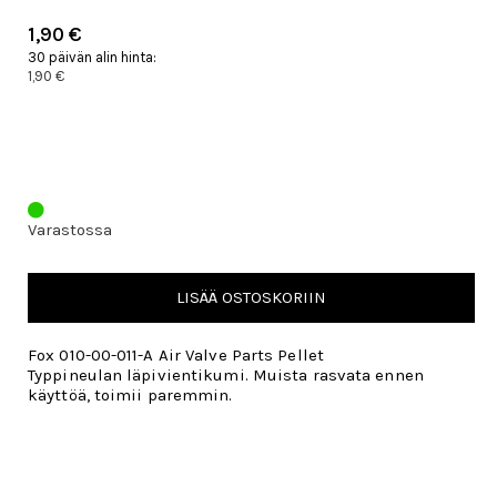
1,90 €
30 päivän alin hinta:
1,90 €
Varastossa
LISÄÄ OSTOSKORIIN
Fox 010-00-011-A Air Valve Parts Pellet
Typpineulan läpivientikumi. Muista rasvata ennen
käyttöä, toimii paremmin.