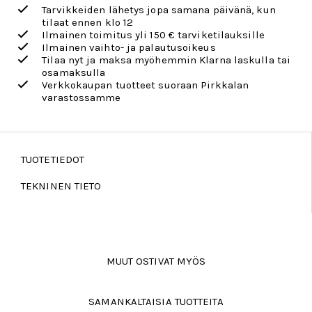
Tarvikkeiden lähetys jopa samana päivänä, kun
tilaat ennen klo 12
Ilmainen toimitus yli 150 € tarviketilauksille
Ilmainen vaihto- ja palautusoikeus
Tilaa nyt ja maksa myöhemmin Klarna laskulla tai
osamaksulla
Verkkokaupan tuotteet suoraan Pirkkalan
varastossamme
TUOTETIEDOT
TEKNINEN TIETO
MUUT OSTIVAT MYÖS
SAMANKALTAISIA TUOTTEITA