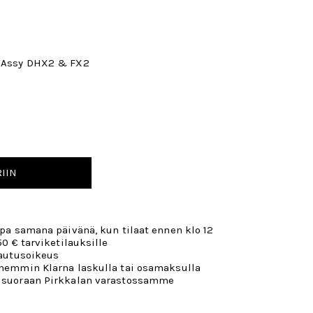
p Assy DHX2 & FX2
IIN
opa samana päivänä, kun tilaat ennen klo 12
50 € tarviketilauksille
lautusoikeus
öhemmin Klarna laskulla tai osamaksulla
 suoraan Pirkkalan varastossamme