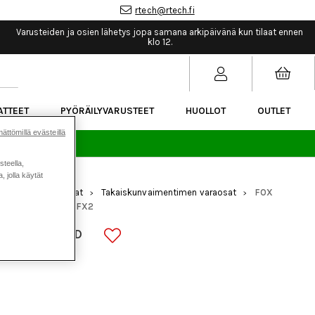
rtech@rtech.fi
Varusteiden ja osien lähetys jopa samana arkipäivänä kun tilaat ennen
klo 12.
ATTEET
PYÖRÄILYVARUSTEET
HUOLLOT
OUTLET
ättömillä evästeillä
sää.
steella,
 jolla käytät
mennus
Varaosat
Takaiskunvaimentimen varaosat
FOX
>
>
>
 Cap Assy DHX2 & FX2
RESERVOIR END