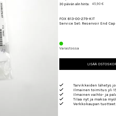
45,90 €
30 päivän alin hinta:
FOX 813-00-279-KIT
Service Set: Reservoir End Ca
Varastossa
LISÄÄ OSTOSKOR
Tarvikkeiden lähetys j
Ilmainen toimitus yli 1
Ilmainen vaihto- ja pa
Tilaa nyt ja maksa my
Verkkokaupan tuotteet