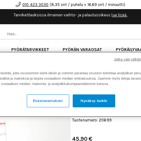
010 423 3030
(8,35 snt / puhelu + 16,69 snt / minuutti)
Tarviketilauksissa ilmainen vaihto- ja palautusoikeus
lue lisää.
PYÖRÄTARVIKKEET
PYÖRÄN VARAOSAT
PYÖRÄILYVA
Jatka vain välttäm
kk korotonta maksuaikaa kaikkiin Cube-pyöriin.
Lue li
teitä, jotta sivustomme toimii oikein ja voimme parantaa sivuston toimintaa analytiikan peru
sältöä ja mainoksia ja tarjota sosiaalisen median ominaisuuksia. Jaamme myös tietoja tavasta,
sosiaalisen median, mainonta- ja analytiikkakumppaneidemme kanssa.
Koti
Kaikki tuotteet
Iskunvai
>
>
813-00-279-KIT SS Reservoir End
Evästeasetukset
Hyväksy kaikki
FOX 813-00-279-KIT SS 
CAP ASSY DHX2 & FX2
Tuotenumero: 20699
45,90 €