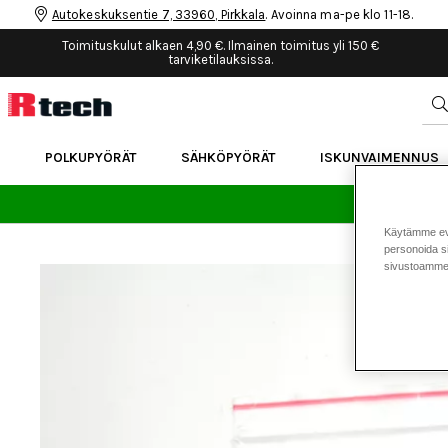
Autokeskuksentie 7, 33960, Pirkkala
. Avoinna ma-pe klo 11-18.
Toimituskulut alkaen 4,90 €. Ilmainen toimitus yli 150 €
tarviketilauksissa.
POLKUPYÖRÄT
SÄHKÖPYÖRÄT
ISKUNVAIMENNUS
24 
Käytämme eväs
personoida si
sivustoamme 