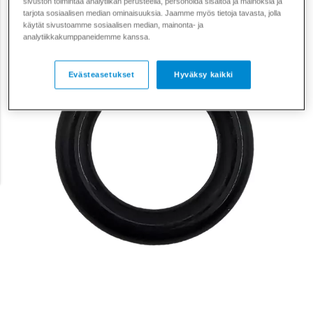
sivuston toimintaa analytiikan perusteella, personoida sisältöä ja mainoksia ja
tarjota sosiaalisen median ominaisuuksia. Jaamme myös tietoja tavasta, jolla
käytät sivustoamme sosiaalisen median, mainonta- ja
analytiikkakumppaneidemme kanssa.
Evästeasetukset
Hyväksy kaikki