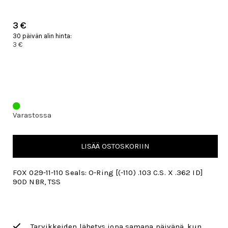
3 €
30 päivän alin hinta:
3 €
Varastossa
LISÄÄ OSTOSKORIIN
FOX 029-11-110 Seals: O-Ring [(-110) .103 C.S. X .362 ID]
90D NBR, TSS
Tarvikkeiden lähetys jopa samana päivänä, kun