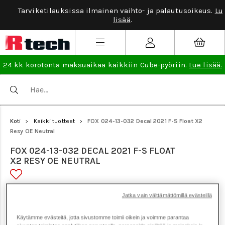
Tarviketilauksissa ilmainen vaihto- ja palautusoikeus.
Lue
lisää
.
24 kk korotonta maksuaikaa kaikkiin Cube-pyöriin.
Lue lisää.
Koti
Kaikki tuotteet
FOX 024-13-032 Decal 2021 F-S Float X2
>
>
Resy OE Neutral
FOX 024-13-032 DECAL 2021 F-S FLOAT
X2 RESY OE NEUTRAL
Tuotenumero: 20695
Jatka vain välttämättömillä evästeillä
Käytämme evästeitä, jotta sivustomme toimii oikein ja voimme parantaa