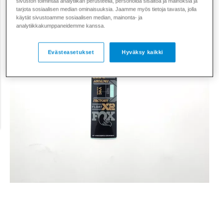
sivuston toimintaa analytiikan perusteella, personoida sisältöä ja mainoksia ja
tarjota sosiaalisen median ominaisuuksia. Jaamme myös tietoja tavasta, jolla
käytät sivustoamme sosiaalisen median, mainonta- ja
analytiikkakumppaneidemme kanssa.
Evästeasetukset
Hyväksy kaikki