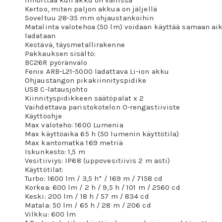
Kertoo, miten paljon akkua on jäljellä
Soveltuu 28-35 mm ohjaustankoihin
Matalinta valotehoa (50 lm) voidaan käyttää samaan a
ladataan
Kestävä, täysmetallirakenne
Pakkauksen sisältö:
BC26R pyöränvalo
Fenix ARB-L21-5000 ladattava Li-ion akku
Ohjaustangon pikakiinnityspidike
USB C-latausjohto
Kiinnityspidikkeen säätöpalat x 2
Vaihdettava paristokotelon O-rengastiiviste
Käyttöohje
Max valoteho: 1600 Lumenia
Max käyttöaika 65 h (50 lumenin käyttötila)
Max kantomatka 169 metriä
Iskunkesto: 1,5 m
Vesitiiviys: IP68 (uppovesitiivis 2 m asti)
Käyttötilat:
Turbo: 1600 lm / 3,5 h* / 169 m / 7158 cd
Korkea: 600 lm / 2 h / 9,5 h / 101 m / 2560 cd
Keski: 200 lm / 18 h / 57 m / 834 cd
Matala: 50 lm / 65 h / 28 m / 206 cd
Vilkku: 600 lm