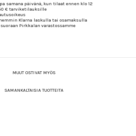
opa samana päivänä, kun tilaat ennen klo 12
50 € tarviketilauksille
lautusoikeus
öhemmin Klarna laskulla tai osamaksulla
 suoraan Pirkkalan varastossamme
MUUT OSTIVAT MYÖS
SAMANKALTAISIA TUOTTEITA