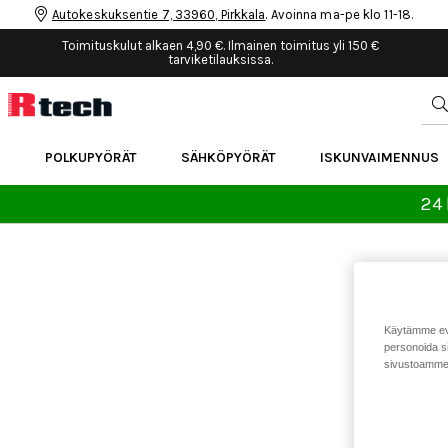
Autokeskuksentie 7, 33960, Pirkkala
. Avoinna ma-pe klo 11-18.
Toimituskulut alkaen 4,90 €. Ilmainen toimitus yli 150 €
tarviketilauksissa.
POLKUPYÖRÄT
SÄHKÖPYÖRÄT
ISKUNVAIMENNUS
24 
Käytämme eväs
personoida si
sivustoamme 