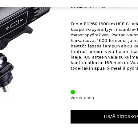
99,90 €
30 päivän alin hinta:
Fenix BC26R 1600lm USB-C lad
kaupunkipyöräilyyn, maantie- 
maastopyöräilyyn. Pyörän valo
häikäisevät 1600 lumenia ja m
käyttötilasssa lampun akku ke
tuntia. Lampun sivuilla on lisäv
laaja, 100-asteen valaisukulma
kantomatka on 169 metriä. Valo
todellakin apua pimeällä pyörä
Varastossa
LISÄÄ OSTOSKOR