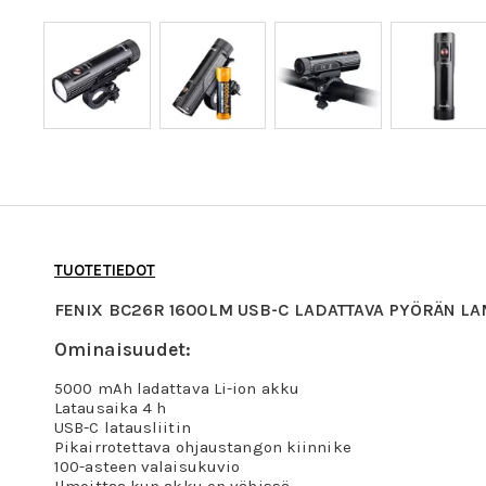
TUOTETIEDOT
FENIX BC26R 1600LM USB-C LADATTAVA PYÖRÄN L
Ominaisuudet:
5000 mAh ladattava Li-ion akku
Latausaika 4 h
USB-C latausliitin
Pikairrotettava ohjaustangon kiinnike
100-asteen valaisukuvio
Ilmoittaa kun akku on vähissä