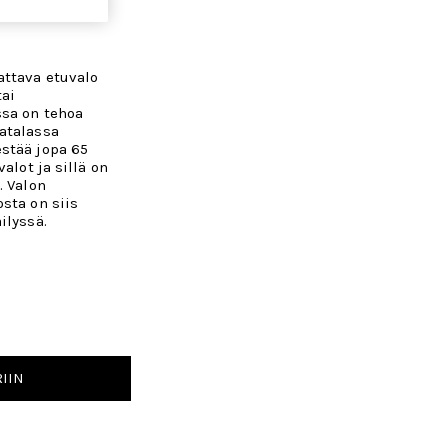
attava etuvalo
tai
ssa on tehoa
atalassa
stää jopa 65
alot ja sillä on
. Valon
sta on siis
ilyssä.
IIN