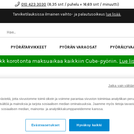
010 423 3030
(8,35 snt / puhelu + 16,69 snt / minuutti)
Tarviketilauksissa ilmainen vaihto- ja palautusoikeus
lue lisää.
PYÖRÄTARVIKKEET
PYÖRÄN VARAOSAT
PYÖRÄILYVA
kk korotonta maksuaikaa kaikkiin Cube-pyöriin.
Lue li
Koti
Kaikki tuotteet
Pyörätarv
>
>
Jatka vain välttäm
FENIX BC26R 1600LM US
PYÖRÄLAMPPU
teitä, jotta sivustomme toimii oikein ja voimme parantaa sivuston toimintaa analytiikan peru
sältöä ja mainoksia ja tarjota sosiaalisen median ominaisuuksia. Jaamme myös tietoja tavasta,
Tuotenumero: 21961
sosiaalisen median, mainonta- ja analytiikkakumppaneidemme kanssa.
Keskimäärä
4.5
(
äänet:
2
)
Evästeasetukset
Hyväksy kaikki
99,90 €