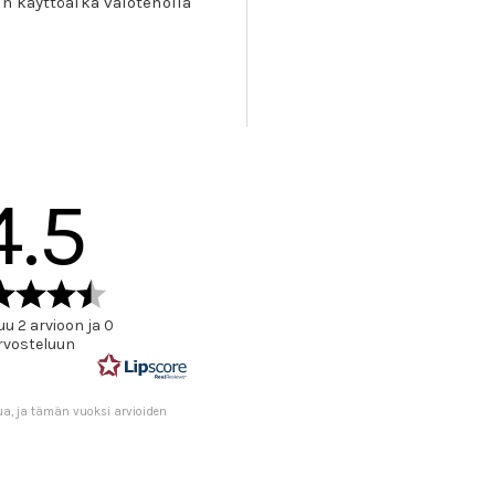
n käyttöaika valoteholla
4.5
Arvio
4.5
u 2 arvioon ja 0
5:sta
rvosteluun
tähdestä
ua, ja tämän vuoksi arvioiden