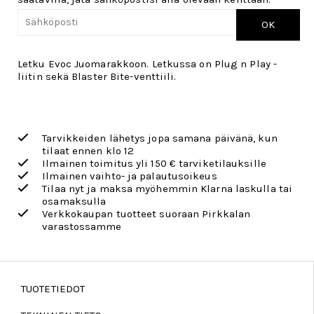
OK
Letku Evoc Juomarakkoon. Letkussa on Plug n Play -
liitin sekä Blaster Bite-venttiili.
Tarvikkeiden lähetys jopa samana päivänä, kun
tilaat ennen klo 12
Ilmainen toimitus yli 150 € tarviketilauksille
Ilmainen vaihto- ja palautusoikeus
Tilaa nyt ja maksa myöhemmin Klarna laskulla tai
osamaksulla
Verkkokaupan tuotteet suoraan Pirkkalan
varastossamme
TUOTETIEDOT