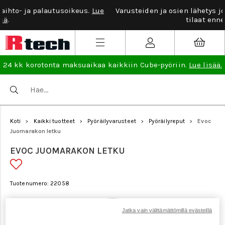
ue
Varusteiden ja osien lähetys jopa samana arkipäivänä kun
tilaat ennen klo 12.
24 kk korotonta maksuaikaa kaikkiin Cube-pyöriin.
Lue lisää.
Koti
Kaikki tuotteet
Pyöräilyvarusteet
Pyöräilyreput
Evoc
>
>
>
>
Juomarakon letku
EVOC JUOMARAKON LETKU
Tuotenumero: 22058
Jatka vain välttämättömillä evästeillä